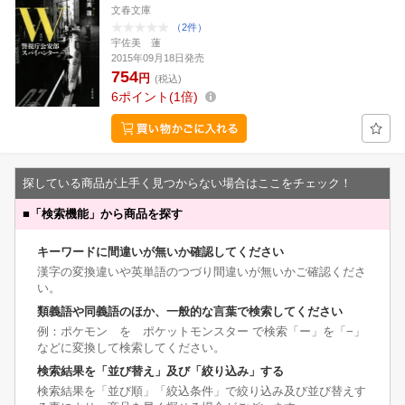
文春文庫
（2件）
宇佐美 蓮
2015年09月18日発売
754
円
(税込)
6
ポイント
1倍
探している商品が上手く見つからない場合はここをチェック！
■
「検索機能」から商品を探す
キーワードに間違いが無いか確認してください
漢字の変換違いや英単語のつづり間違いが無いかご確認くださ
い。
類義語や同義語のほか、一般的な言葉で検索してください
例：ポケモン を ポケットモンスター で検索「ー」を「−」
などに変換して検索してください。
検索結果を「並び替え」及び「絞り込み」する
検索結果を「並び順」「絞込条件」で絞り込み及び並び替えす