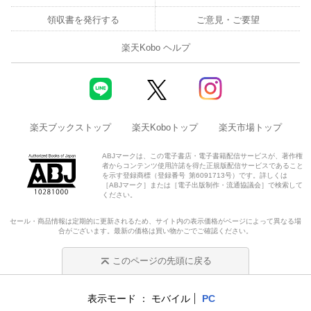
領収書を発行する
ご意見・ご要望
楽天Kobo ヘルプ
楽天ブックストップ
楽天Koboトップ
楽天市場トップ
ABJマークは、この電子書店・電子書籍配信サービスが、著作権
者からコンテンツ使用許諾を得た正規版配信サービスであること
を示す登録商標（登録番号 第6091713号）です。詳しくは
［ABJマーク］または［電子出版制作・流通協議会］で検索して
ください。
セール・商品情報は定期的に更新されるため、サイト内の表示価格がページによって異なる場
合がございます。最新の価格は買い物かごでご確認ください。
このページの先頭に戻る
表示モード
モバイル
PC