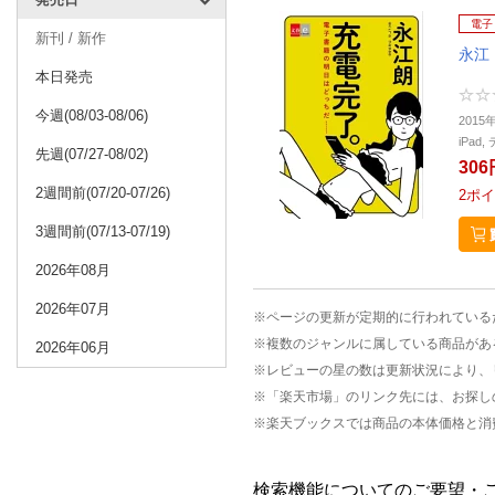
電子
新刊 / 新作
永江
本日発売
今週(08/03-08/06)
2015
iPa
先週(07/27-08/02)
306
2週間前(07/20-07/26)
2
ポイ
3週間前(07/13-07/19)
2026年08月
2026年07月
※ページの更新が定期的に行われている
※複数のジャンルに属している商品があ
2026年06月
※レビューの星の数は更新状況により、
※「楽天市場」のリンク先には、お探し
※楽天ブックスでは商品の本体価格と消
検索機能についてのご要望・