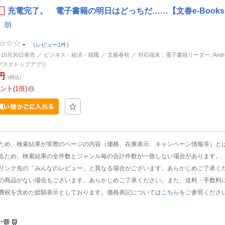
充電完了。 電子書籍の明日はどっちだ……【文春e-Books】 
 朗
-
（
レビュー1件
）
年10月30日発売 ／ ビジネス・経済・就職 ／ 文藝春秋 ／ 対応端末：電子書籍リーダー, Android, 
d, デスクトップアプリ
円
(税込)
ント
1倍
ため、検索結果が実際のページの内容（価格、在庫表示、キャンペーン情報等）と
るため、検索結果の全件数とジャンル毎の合計件数が一致しない場合があります。
リンク先の「みんなのレビュー」と異なる場合がございます。あらかじめご了承く
の商品がない場合もございます。あらかじめご了承ください。また、送料・手数料
費税を含めた総額表示としております。価格表記については
こちら
をご参照くださ
ご意見