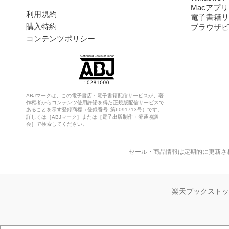
Macアプリ
利用規約
電子書籍リ
購入特約
ブラウザビ
コンテンツポリシー
ABJマークは、この電子書店・電子書籍配信サービスが、著
作権者からコンテンツ使用許諾を得た正規版配信サービスで
あることを示す登録商標（登録番号 第6091713号）です。
詳しくは［ABJマーク］または［電子出版制作・流通協議
会］で検索してください。
セール・商品情報は定期的に更新さ
楽天ブックスト