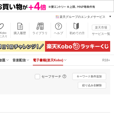
楽天グループのエンタメサービス
電子書籍
楽天市場
楽天Kobo
Kobo
購入履歴
ライブラリ
ヘルプ
初めての方
サービス一覧
本/ゲーム/CD/DVD
に入り
楽天ブックス
雑誌読み放題
楽天マガジン
放題
音楽配信
電子書籍(楽天Kobo)
R18+
音楽配信
楽天ミュージック
動画配信
セーフサーチ
キーワード条件追加
楽天TV
動画配信ガイド
絞り込み全解除
Rakuten PLAY
無料テレビ
Rチャンネル
チケット