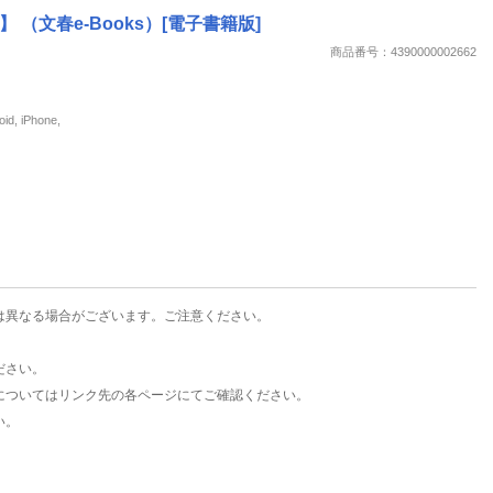
楽天チケット
（文春e-Books）[電子書籍版]
エンタメニュース
商品番号：4390000002662
推し楽
iPhone,
は異なる場合がございます。ご注意ください。
ださい。
についてはリンク先の各ページにてご確認ください。
い。