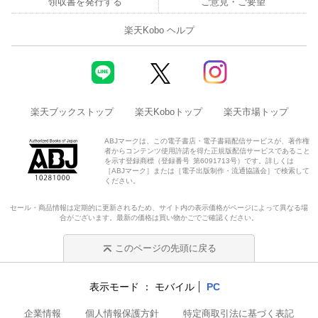
領収書を発行する
ご意見・ご要望
楽天Kobo ヘルプ
楽天ブックストップ
楽天Koboトップ
楽天市場トップ
ABJマークは、この電子書店・電子書籍配信サービスが、著作権
者からコンテンツ使用許諾を得た正規版配信サービスであること
を示す登録商標（登録番号 第6091713号）です。詳しくは
［ABJマーク］または［電子出版制作・流通協議会］で検索して
ください。
セール・商品情報は定期的に更新されるため、サイト内の表示価格がページによって異なる場
合がございます。最新の価格は買い物かごでご確認ください。
このページの先頭に戻る
表示モード
モバイル
PC
企業情報
個人情報保護方針
特定商取引法に基づく表記