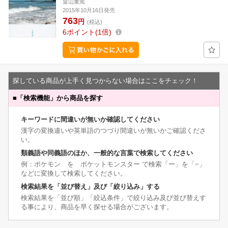
畠山重篤
2015年10月16日発売
763
円
(税込)
6
ポイント
1倍
探している商品が上手く見つからない場合はここをチェック！
■
「検索機能」から商品を探す
キーワードに間違いが無いか確認してください
漢字の変換違いや英単語のつづり間違いが無いかご確認くださ
い。
類義語や同義語のほか、一般的な言葉で検索してください
例：ポケモン を ポケットモンスター で検索「ー」を「−」
などに変換して検索してください。
検索結果を「並び替え」及び「絞り込み」する
検索結果を「並び順」「絞込条件」で絞り込み及び並び替えす
る事により、商品を早く探せる場合がございます。