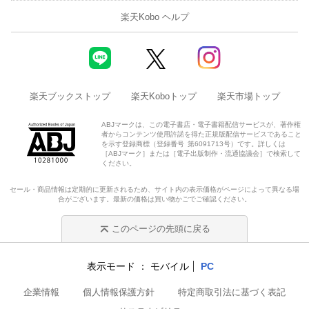
楽天Kobo ヘルプ
楽天ブックストップ
楽天Koboトップ
楽天市場トップ
ABJマークは、この電子書店・電子書籍配信サービスが、著作権
者からコンテンツ使用許諾を得た正規版配信サービスであること
を示す登録商標（登録番号 第6091713号）です。詳しくは
［ABJマーク］または［電子出版制作・流通協議会］で検索して
ください。
セール・商品情報は定期的に更新されるため、サイト内の表示価格がページによって異なる場
合がございます。最新の価格は買い物かごでご確認ください。
このページの先頭に戻る
表示モード
モバイル
PC
企業情報
個人情報保護方針
特定商取引法に基づく表記