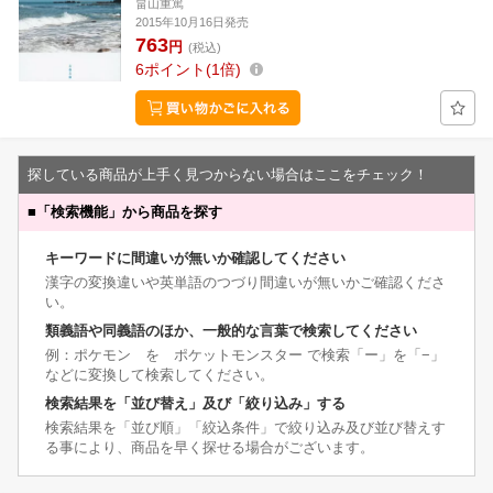
畠山重篤
2015年10月16日発売
763
円
(税込)
6
ポイント
1倍
探している商品が上手く見つからない場合はここをチェック！
■
「検索機能」から商品を探す
キーワードに間違いが無いか確認してください
漢字の変換違いや英単語のつづり間違いが無いかご確認くださ
い。
類義語や同義語のほか、一般的な言葉で検索してください
例：ポケモン を ポケットモンスター で検索「ー」を「−」
などに変換して検索してください。
検索結果を「並び替え」及び「絞り込み」する
検索結果を「並び順」「絞込条件」で絞り込み及び並び替えす
る事により、商品を早く探せる場合がございます。