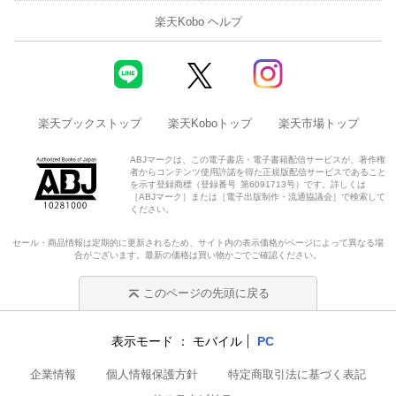
楽天Kobo ヘルプ
楽天ブックストップ
楽天Koboトップ
楽天市場トップ
ABJマークは、この電子書店・電子書籍配信サービスが、著作権
者からコンテンツ使用許諾を得た正規版配信サービスであること
を示す登録商標（登録番号 第6091713号）です。詳しくは
［ABJマーク］または［電子出版制作・流通協議会］で検索して
ください。
セール・商品情報は定期的に更新されるため、サイト内の表示価格がページによって異なる場
合がございます。最新の価格は買い物かごでご確認ください。
このページの先頭に戻る
表示モード
モバイル
PC
企業情報
個人情報保護方針
特定商取引法に基づく表記