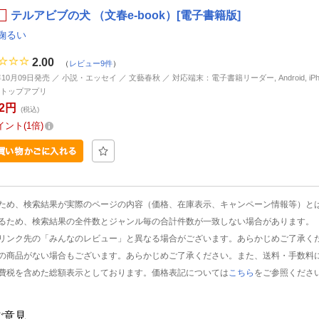
テルアビブの犬 （文春e-book）[電子書籍版]
鞠るい
2.00
（
レビュー9件
）
年10月09日発売 ／ 小説・エッセイ ／ 文藝春秋 ／ 対応端末：電子書籍リーダー, Android, iPhone
トップアプリ
22円
(税込)
イント
1倍
ため、検索結果が実際のページの内容（価格、在庫表示、キャンペーン情報等）と
るため、検索結果の全件数とジャンル毎の合計件数が一致しない場合があります。
リンク先の「みんなのレビュー」と異なる場合がございます。あらかじめご了承く
の商品がない場合もございます。あらかじめご了承ください。また、送料・手数料
費税を含めた総額表示としております。価格表記については
こちら
をご参照くださ
ご意見