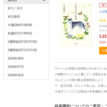
電子
新刊 / 新作
小手
本日発売
今週(08/03-08/08)
2015
デスク
先週(07/27-08/02)
1,2
2週間前(07/20-07/26)
11
ポ
3週間前(07/13-07/19)
2026年08月
2026年07月
※ページの更新が定期的に行われている
※複数のジャンルに属している商品があ
2026年06月
※レビューの星の数は更新状況により、
※「楽天市場」のリンク先には、お探し
※楽天ブックスでは商品の本体価格と消
検索機能についてのご要望・