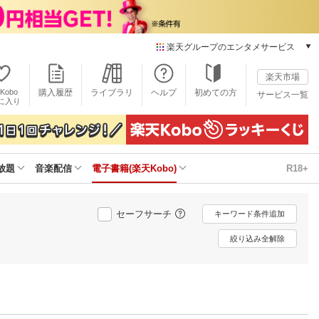
楽天グループのエンタメサービス
電子書籍
楽天市場
楽天Kobo
Kobo
購入履歴
ライブラリ
ヘルプ
初めての方
サービス一覧
本/ゲーム/CD/DVD
に入り
楽天ブックス
雑誌読み放題
楽天マガジン
放題
音楽配信
電子書籍(楽天Kobo)
R18+
音楽配信
楽天ミュージック
動画配信
セーフサーチ
キーワード条件追加
楽天TV
動画配信ガイド
絞り込み全解除
Rakuten PLAY
無料テレビ
Rチャンネル
チケット