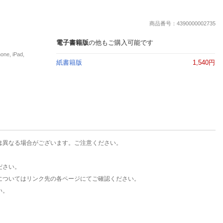
楽天チケット
エンタメニュース
商品番号：4390000002735
推し楽
電子書籍版
の他もご購入可能です
, iPad,
紙書籍版
1,540円
は異なる場合がございます。ご注意ください。
ださい。
についてはリンク先の各ページにてご確認ください。
い。