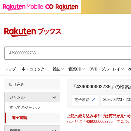
トップ
本・コミック
雑誌
音楽CD
DVD・ブルーレイ
絞り込み
「
4390000002735
」の検索
ジャンル
電子書籍
2026/03/23～202
すべてのジャンル
上記の絞り込み条件では商品が見つ
電子書籍
代わりに「4390000002735」
発売日