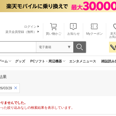
ログイン
楽天会員登録（無料）
買い物かご
お知らせ
Myクーポン
楽天
お気
電子書籍
ゲーム
グッズ
PCソフト・周辺機器
エンタメニュース
雑誌読み
結果
6/03/29
かりませんでした。
で見つかった絞り込みなしの検索結果を表示しています。