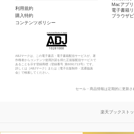
Macアプリ
利用規約
電子書籍リ
購入特約
ブラウザビ
コンテンツポリシー
ABJマークは、この電子書店・電子書籍配信サービスが、著
作権者からコンテンツ使用許諾を得た正規版配信サービスで
あることを示す登録商標（登録番号 第6091713号）です。
詳しくは［ABJマーク］または［電子出版制作・流通協議
会］で検索してください。
セール・商品情報は定期的に更新さ
楽天ブックスト