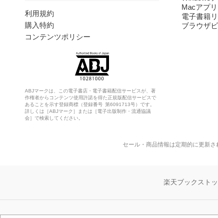
Macアプリ
利用規約
電子書籍リ
購入特約
ブラウザビ
コンテンツポリシー
ABJマークは、この電子書店・電子書籍配信サービスが、著
作権者からコンテンツ使用許諾を得た正規版配信サービスで
あることを示す登録商標（登録番号 第6091713号）です。
詳しくは［ABJマーク］または［電子出版制作・流通協議
会］で検索してください。
セール・商品情報は定期的に更新さ
楽天ブックスト