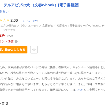
テルアビブの犬 （文春e-book）[電子書籍版]
鞠るい
2.00
（
レビュー9件
）
年10月09日発売 ／ 小説・エッセイ ／ 文藝春秋 ／ 対応端末：電子書籍リーダー, Android, iPhone
トップアプリ
22円
(税込)
イント
1倍
ため、検索結果が実際のページの内容（価格、在庫表示、キャンペーン情報等）と
るため、検索結果の全件数とジャンル毎の合計件数が一致しない場合があります。
リンク先の「みんなのレビュー」と異なる場合がございます。あらかじめご了承く
の商品がない場合もございます。あらかじめご了承ください。また、送料・手数料
費税を含めた総額表示としております。価格表記については
こちら
をご参照くださ
ご意見