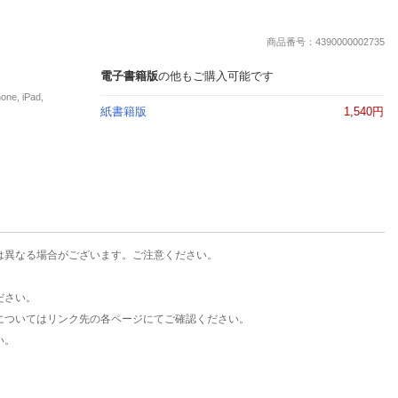
楽天チケット
エンタメニュース
商品番号：4390000002735
推し楽
電子書籍版
の他もご購入可能です
, iPad,
紙書籍版
1,540円
は異なる場合がございます。ご注意ください。
ださい。
についてはリンク先の各ページにてご確認ください。
い。