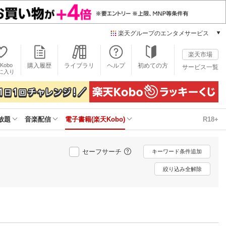
楽天グループのエンタメサービス
電子書籍
楽天市場
楽天Kobo
Kobo
購入履歴
ライブラリ
ヘルプ
初めての方
サービス一覧
本/ゲーム/CD/DVD
に入り
楽天ブックス
雑誌読み放題
楽天マガジン
放題
音楽配信
電子書籍(楽天Kobo)
R18+
音楽配信
楽天ミュージック
動画配信
セーフサーチ
キーワード条件追加
楽天TV
動画配信ガイド
絞り込み全解除
Rakuten PLAY
無料テレビ
Rチャンネル
チケット