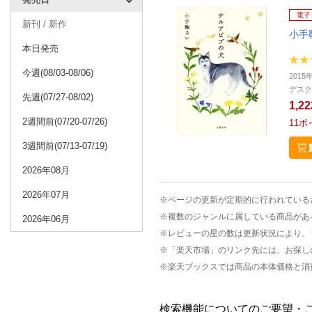
電子
新刊 / 新作
小手
本日発売
今週(08/03-08/06)
2015
デスク
先週(07/27-08/02)
1,2
2週間前(07/20-07/26)
11
ポ
3週間前(07/13-07/19)
2026年08月
2026年07月
※ページの更新が定期的に行われている
※複数のジャンルに属している商品があ
2026年06月
※レビューの星の数は更新状況により、
※「楽天市場」のリンク先には、お探し
※楽天ブックスでは商品の本体価格と消
検索機能についてのご要望・