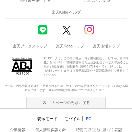
領収書を発行する
ご意見・ご要望
楽天Kobo ヘルプ
楽天ブックストップ
楽天Koboトップ
楽天市場トップ
ABJマークは、この電子書店・電子書籍配信サービスが、著作権
者からコンテンツ使用許諾を得た正規版配信サービスであること
を示す登録商標（登録番号 第6091713号）です。詳しくは
［ABJマーク］または［電子出版制作・流通協議会］で検索して
ください。
セール・商品情報は定期的に更新されるため、サイト内の表示価格がページによって異なる場
合がございます。最新の価格は買い物かごでご確認ください。
このページの先頭に戻る
表示モード
モバイル
PC
企業情報
個人情報保護方針
特定商取引法に基づく表記