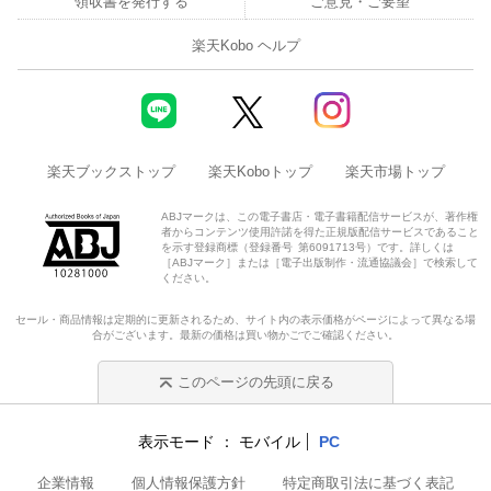
領収書を発行する
ご意見・ご要望
楽天Kobo ヘルプ
楽天ブックストップ
楽天Koboトップ
楽天市場トップ
ABJマークは、この電子書店・電子書籍配信サービスが、著作権
者からコンテンツ使用許諾を得た正規版配信サービスであること
を示す登録商標（登録番号 第6091713号）です。詳しくは
［ABJマーク］または［電子出版制作・流通協議会］で検索して
ください。
セール・商品情報は定期的に更新されるため、サイト内の表示価格がページによって異なる場
合がございます。最新の価格は買い物かごでご確認ください。
このページの先頭に戻る
表示モード
モバイル
PC
企業情報
個人情報保護方針
特定商取引法に基づく表記