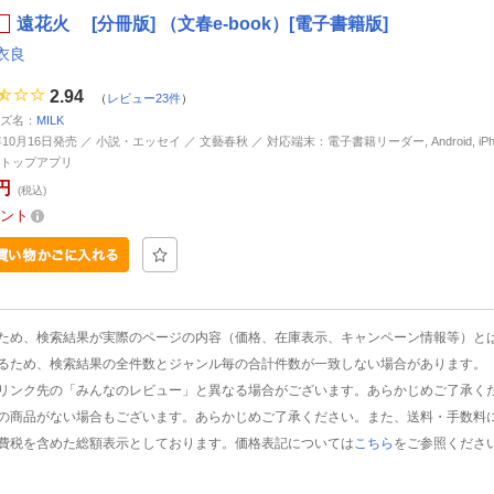
遠花火 [分冊版] （文春e-book）[電子書籍版]
衣良
2.94
（
レビュー23件
）
ズ名：
MILK
年10月16日発売 ／ 小説・エッセイ ／ 文藝春秋 ／ 対応端末：電子書籍リーダー, Android, iPhone
トップアプリ
円
(税込)
ント
ため、検索結果が実際のページの内容（価格、在庫表示、キャンペーン情報等）と
るため、検索結果の全件数とジャンル毎の合計件数が一致しない場合があります。
リンク先の「みんなのレビュー」と異なる場合がございます。あらかじめご了承く
の商品がない場合もございます。あらかじめご了承ください。また、送料・手数料
費税を含めた総額表示としております。価格表記については
こちら
をご参照くださ