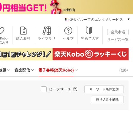
楽天グループのエンタメサービス
電子書籍
楽天市場
楽天Kobo
Kobo
購入履歴
ライブラリ
ヘルプ
初めての方
サービス一覧
本/ゲーム/CD/DVD
に入り
楽天ブックス
雑誌読み放題
楽天マガジン
放題
音楽配信
電子書籍(楽天Kobo)
R18+
音楽配信
楽天ミュージック
動画配信
セーフサーチ
キーワード条件追加
楽天TV
動画配信ガイド
絞り込み全解除
Rakuten PLAY
無料テレビ
Rチャンネル
チケット