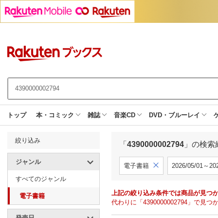
トップ
本・コミック
雑誌
音楽CD
DVD・ブルーレイ
絞り込み
「
4390000002794
」の検索
ジャンル
電子書籍
2026/05/01～202
すべてのジャンル
上記の絞り込み条件では商品が見つ
電子書籍
代わりに「4390000002794」
発売日