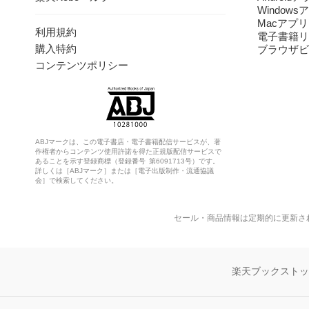
Windows
Macアプリ
利用規約
電子書籍リ
購入特約
ブラウザビ
コンテンツポリシー
ABJマークは、この電子書店・電子書籍配信サービスが、著
作権者からコンテンツ使用許諾を得た正規版配信サービスで
あることを示す登録商標（登録番号 第6091713号）です。
詳しくは［ABJマーク］または［電子出版制作・流通協議
会］で検索してください。
セール・商品情報は定期的に更新さ
楽天ブックスト