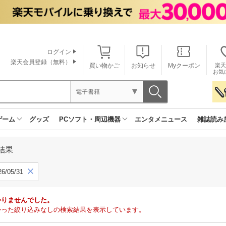
ログイン
楽天会員登録（無料）
買い物かご
お知らせ
Myクーポン
楽天
お気
電子書籍
ゲーム
グッズ
PCソフト・周辺機器
エンタメニュース
雑誌読み
結果
6/05/31
かりませんでした。
で見つかった絞り込みなしの検索結果を表示しています。