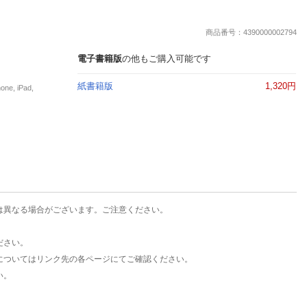
楽天チケット
エンタメニュース
商品番号：4390000002794
推し楽
電子書籍版
の他もご購入可能です
紙書籍版
1,320円
, iPad,
は異なる場合がございます。ご注意ください。
ださい。
についてはリンク先の各ページにてご確認ください。
い。