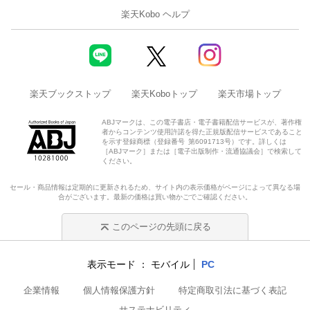
楽天Kobo ヘルプ
楽天ブックストップ
楽天Koboトップ
楽天市場トップ
ABJマークは、この電子書店・電子書籍配信サービスが、著作権
者からコンテンツ使用許諾を得た正規版配信サービスであること
を示す登録商標（登録番号 第6091713号）です。詳しくは
［ABJマーク］または［電子出版制作・流通協議会］で検索して
ください。
セール・商品情報は定期的に更新されるため、サイト内の表示価格がページによって異なる場
合がございます。最新の価格は買い物かごでご確認ください。
このページの先頭に戻る
表示モード
モバイル
PC
企業情報
個人情報保護方針
特定商取引法に基づく表記
サステナビリティ