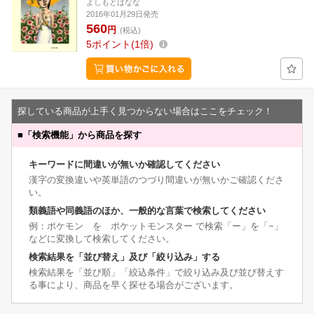
よしもとばなな
2016年01月29日発売
560
円
(税込)
5
ポイント
1倍
探している商品が上手く見つからない場合はここをチェック！
■
「検索機能」から商品を探す
キーワードに間違いが無いか確認してください
漢字の変換違いや英単語のつづり間違いが無いかご確認くださ
い。
類義語や同義語のほか、一般的な言葉で検索してください
例：ポケモン を ポケットモンスター で検索「ー」を「−」
などに変換して検索してください。
検索結果を「並び替え」及び「絞り込み」する
検索結果を「並び順」「絞込条件」で絞り込み及び並び替えす
る事により、商品を早く探せる場合がございます。