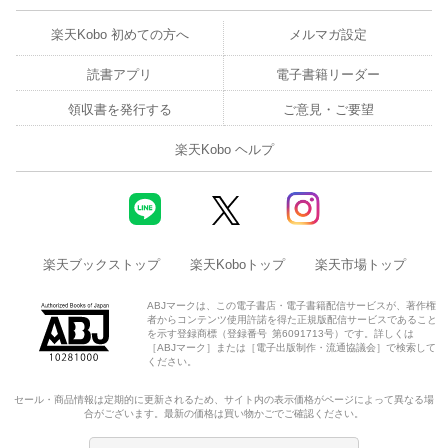
楽天Kobo 初めての方へ
メルマガ設定
読書アプリ
電子書籍リーダー
領収書を発行する
ご意見・ご要望
楽天Kobo ヘルプ
楽天ブックストップ
楽天Koboトップ
楽天市場トップ
ABJマークは、この電子書店・電子書籍配信サービスが、著作権
者からコンテンツ使用許諾を得た正規版配信サービスであること
を示す登録商標（登録番号 第6091713号）です。詳しくは
［ABJマーク］または［電子出版制作・流通協議会］で検索して
ください。
セール・商品情報は定期的に更新されるため、サイト内の表示価格がページによって異なる場
合がございます。最新の価格は買い物かごでご確認ください。