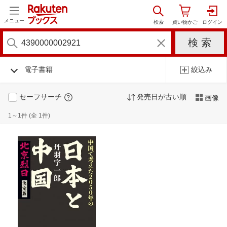
メニュー
電子書籍
絞込み
セーフサーチ
発売日が古い順
画像
1～1件 (全 1件)