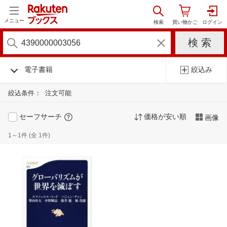
メニュー
電子書籍
絞込み
絞込条件：
注文可能
セーフサーチ
価格が安い順
画像
1～1件 (全 1件)