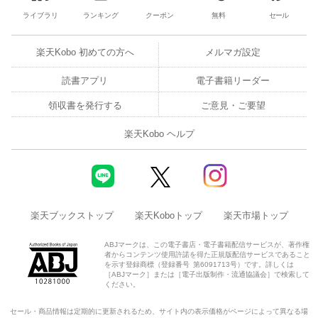
ライブラリ
ランキング
クーポン
無料
セール
楽天Kobo 初めての方へ
メルマガ設定
読書アプリ
電子書籍リーダー
領収書を発行する
ご意見・ご要望
楽天Kobo ヘルプ
楽天ブックストップ
楽天Koboトップ
楽天市場トップ
ABJマークは、この電子書店・電子書籍配信サービスが、著作権
者からコンテンツ使用許諾を得た正規版配信サービスであること
を示す登録商標（登録番号 第6091713号）です。詳しくは
［ABJマーク］または［電子出版制作・流通協議会］で検索して
ください。
セール・商品情報は定期的に更新されるため、サイト内の表示価格がページによって異なる場