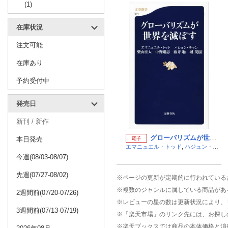
(1)
在庫状況
注文可能
在庫あり
予約受付中
発売日
新刊 / 新作
グローバリズムが世界を滅ぼす （文春新書）
本日発売
電子
エマニュエル・トッド
,
ハジュン・チャン
今週(08/03-08/07)
先週(07/27-08/02)
※ページの更新が定期的に行われている
※複数のジャンルに属している商品があ
2週間前(07/20-07/26)
※レビューの星の数は更新状況により、
3週間前(07/13-07/19)
※「楽天市場」のリンク先には、お探し
※楽天ブックスでは商品の本体価格と消