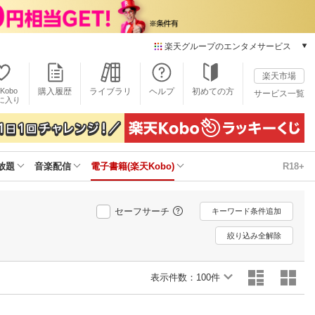
楽天グループのエンタメサービス
電子書籍
楽天市場
楽天Kobo
Kobo
購入履歴
ライブラリ
ヘルプ
初めての方
サービス一覧
本/ゲーム/CD/DVD
に入り
楽天ブックス
雑誌読み放題
楽天マガジン
放題
音楽配信
電子書籍(楽天Kobo)
R18+
音楽配信
楽天ミュージック
動画配信
セーフサーチ
キーワード条件追加
楽天TV
動画配信ガイド
絞り込み全解除
Rakuten PLAY
無料テレビ
表示件数：
100件
Rチャンネル
チケット