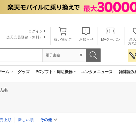
ログイン
楽天会員登録（無料）
買い物かご
お知らせ
Myクーポン
楽天
お気
電子書籍
ゲーム
グッズ
PCソフト・周辺機器
エンタメニュース
雑誌読み
結果
売上順
新しい順
その他