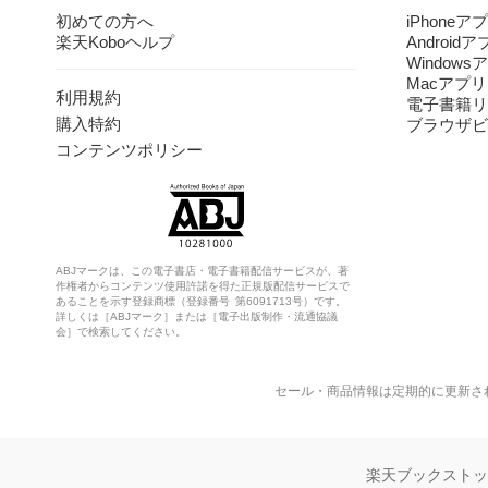
初めての方へ
iPhoneア
楽天Koboヘルプ
Android
Windows
Macアプリ
利用規約
電子書籍リ
購入特約
ブラウザビ
コンテンツポリシー
ABJマークは、この電子書店・電子書籍配信サービスが、著
作権者からコンテンツ使用許諾を得た正規版配信サービスで
あることを示す登録商標（登録番号 第6091713号）です。
詳しくは［ABJマーク］または［電子出版制作・流通協議
会］で検索してください。
セール・商品情報は定期的に更新さ
楽天ブックスト