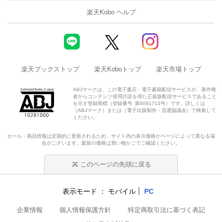
楽天Kobo ヘルプ
楽天ブックストップ
楽天Koboトップ
楽天市場トップ
ABJマークは、この電子書店・電子書籍配信サービスが、著作権
者からコンテンツ使用許諾を得た正規版配信サービスであること
を示す登録商標（登録番号 第6091713号）です。詳しくは
［ABJマーク］または［電子出版制作・流通協議会］で検索して
ください。
セール・商品情報は定期的に更新されるため、サイト内の表示価格がページによって異なる場
合がございます。最新の価格は買い物かごでご確認ください。
このページの先頭に戻る
表示モード
モバイル
PC
企業情報
個人情報保護方針
特定商取引法に基づく表記