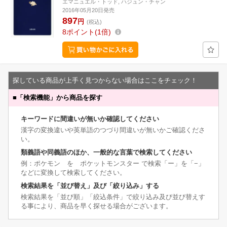
エマニュエル・トッド, ハジュン・チャン
2016年05月20日発売
897
円
(税込)
8
ポイント
1倍
探している商品が上手く見つからない場合はここをチェック！
■
「検索機能」から商品を探す
キーワードに間違いが無いか確認してください
漢字の変換違いや英単語のつづり間違いが無いかご確認くださ
い。
類義語や同義語のほか、一般的な言葉で検索してください
例：ポケモン を ポケットモンスター で検索「ー」を「−」
などに変換して検索してください。
検索結果を「並び替え」及び「絞り込み」する
検索結果を「並び順」「絞込条件」で絞り込み及び並び替えす
る事により、商品を早く探せる場合がございます。