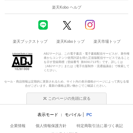
楽天Kobo ヘルプ
楽天ブックストップ
楽天Koboトップ
楽天市場トップ
ABJマークは、この電子書店・電子書籍配信サービスが、著作権
者からコンテンツ使用許諾を得た正規版配信サービスであること
を示す登録商標（登録番号 第6091713号）です。詳しくは
［ABJマーク］または［電子出版制作・流通協議会］で検索して
ください。
セール・商品情報は定期的に更新されるため、サイト内の表示価格がページによって異なる場
合がございます。最新の価格は買い物かごでご確認ください。
このページの先頭に戻る
表示モード
モバイル
PC
企業情報
個人情報保護方針
特定商取引法に基づく表記