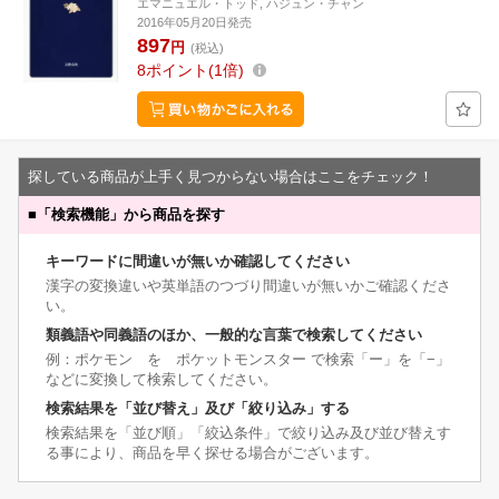
エマニュエル・トッド, ハジュン・チャン
2016年05月20日発売
897
円
(税込)
8
ポイント
1倍
探している商品が上手く見つからない場合はここをチェック！
■
「検索機能」から商品を探す
キーワードに間違いが無いか確認してください
漢字の変換違いや英単語のつづり間違いが無いかご確認くださ
い。
類義語や同義語のほか、一般的な言葉で検索してください
例：ポケモン を ポケットモンスター で検索「ー」を「−」
などに変換して検索してください。
検索結果を「並び替え」及び「絞り込み」する
検索結果を「並び順」「絞込条件」で絞り込み及び並び替えす
る事により、商品を早く探せる場合がございます。