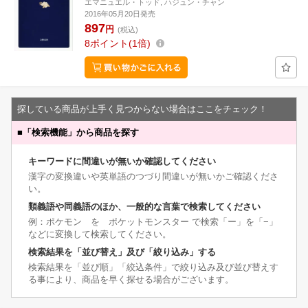
エマニュエル・トッド, ハジュン・チャン
2016年05月20日発売
897
円
(税込)
8
ポイント
1倍
探している商品が上手く見つからない場合はここをチェック！
■
「検索機能」から商品を探す
キーワードに間違いが無いか確認してください
漢字の変換違いや英単語のつづり間違いが無いかご確認くださ
い。
類義語や同義語のほか、一般的な言葉で検索してください
例：ポケモン を ポケットモンスター で検索「ー」を「−」
などに変換して検索してください。
検索結果を「並び替え」及び「絞り込み」する
検索結果を「並び順」「絞込条件」で絞り込み及び並び替えす
る事により、商品を早く探せる場合がございます。