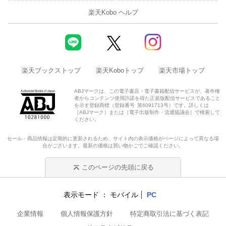
楽天Kobo ヘルプ
楽天ブックストップ
楽天Koboトップ
楽天市場トップ
ABJマークは、この電子書店・電子書籍配信サービスが、著作権
者からコンテンツ使用許諾を得た正規版配信サービスであること
を示す登録商標（登録番号 第6091713号）です。詳しくは
［ABJマーク］または［電子出版制作・流通協議会］で検索して
ください。
セール・商品情報は定期的に更新されるため、サイト内の表示価格がページによって異なる場
合がございます。最新の価格は買い物かごでご確認ください。
このページの先頭に戻る
表示モード
モバイル
PC
企業情報
個人情報保護方針
特定商取引法に基づく表記