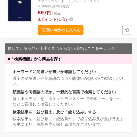
エマニュエル・トッド, ハジュン・チャン
2016年05月20日発売
897
円
(税込)
8
ポイント
1倍
探している商品が上手く見つからない場合はここをチェック！
■
「検索機能」から商品を探す
キーワードに間違いが無いか確認してください
漢字の変換違いや英単語のつづり間違いが無いかご確認くださ
い。
類義語や同義語のほか、一般的な言葉で検索してください
例：ポケモン を ポケットモンスター で検索「ー」を「−」
などに変換して検索してください。
検索結果を「並び替え」及び「絞り込み」する
検索結果を「並び順」「絞込条件」で絞り込み及び並び替えす
る事により、商品を早く探せる場合がございます。