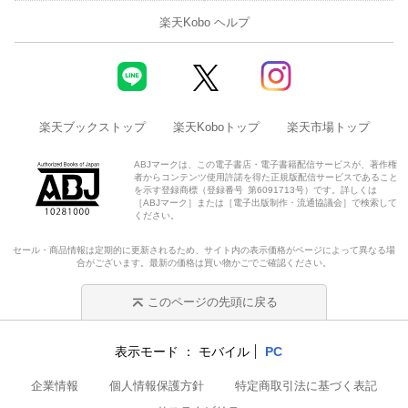
楽天Kobo ヘルプ
楽天ブックストップ
楽天Koboトップ
楽天市場トップ
ABJマークは、この電子書店・電子書籍配信サービスが、著作権
者からコンテンツ使用許諾を得た正規版配信サービスであること
を示す登録商標（登録番号 第6091713号）です。詳しくは
［ABJマーク］または［電子出版制作・流通協議会］で検索して
ください。
セール・商品情報は定期的に更新されるため、サイト内の表示価格がページによって異なる場
合がございます。最新の価格は買い物かごでご確認ください。
このページの先頭に戻る
表示モード
モバイル
PC
企業情報
個人情報保護方針
特定商取引法に基づく表記