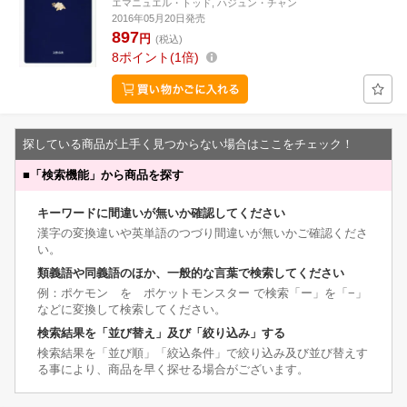
エマニュエル・トッド, ハジュン・チャン
2016年05月20日発売
897
円
(税込)
8
ポイント
1倍
探している商品が上手く見つからない場合はここをチェック！
■
「検索機能」から商品を探す
キーワードに間違いが無いか確認してください
漢字の変換違いや英単語のつづり間違いが無いかご確認くださ
い。
類義語や同義語のほか、一般的な言葉で検索してください
例：ポケモン を ポケットモンスター で検索「ー」を「−」
などに変換して検索してください。
検索結果を「並び替え」及び「絞り込み」する
検索結果を「並び順」「絞込条件」で絞り込み及び並び替えす
る事により、商品を早く探せる場合がございます。