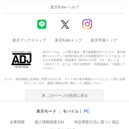
楽天Kobo ヘルプ
楽天ブックストップ
楽天Koboトップ
楽天市場トップ
ABJマークは、この電子書店・電子書籍配信サービスが、著作権
者からコンテンツ使用許諾を得た正規版配信サービスであること
を示す登録商標（登録番号 第6091713号）です。詳しくは
［ABJマーク］または［電子出版制作・流通協議会］で検索して
ください。
セール・商品情報は定期的に更新されるため、サイト内の表示価格がページによって異なる場
合がございます。最新の価格は買い物かごでご確認ください。
このページの先頭に戻る
表示モード
モバイル
PC
企業情報
個人情報保護方針
特定商取引法に基づく表記