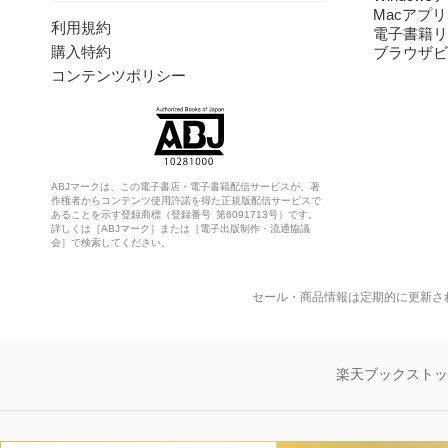
Macアプリ
利用規約
電子書籍リ
購入特約
ブラウザビ
コンテンツポリシー
ABJマークは、この電子書店・電子書籍配信サービスが、著
作権者からコンテンツ使用許諾を得た正規版配信サービスで
あることを示す登録商標（登録番号 第6091713号）です。
詳しくは［ABJマーク］または［電子出版制作・流通協議
会］で検索してください。
セール・商品情報は定期的に更新さ
楽天ブックスト