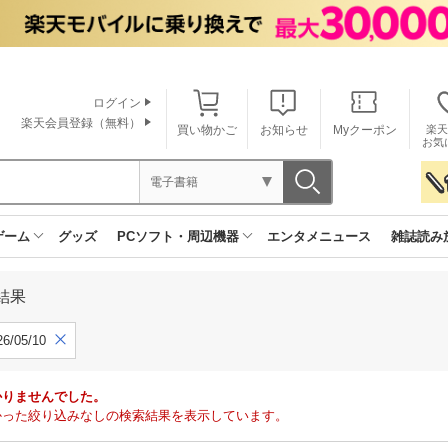
ログイン
楽天会員登録（無料）
買い物かご
お知らせ
Myクーポン
楽天
お気
電子書籍
ゲーム
グッズ
PCソフト・周辺機器
エンタメニュース
雑誌読み
結果
6/05/10
かりませんでした。
で見つかった絞り込みなしの検索結果を表示しています。