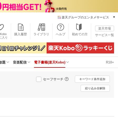
楽天グループのエンタメサービス
電子書籍
楽天市場
楽天Kobo
Kobo
購入履歴
ライブラリ
ヘルプ
初めての方
サービス一覧
本/ゲーム/CD/DVD
に入り
楽天ブックス
雑誌読み放題
楽天マガジン
放題
音楽配信
電子書籍(楽天Kobo)
R18+
音楽配信
楽天ミュージック
動画配信
セーフサーチ
キーワード条件追加
楽天TV
動画配信ガイド
絞り込み全解除
Rakuten PLAY
無料テレビ
Rチャンネル
チケット