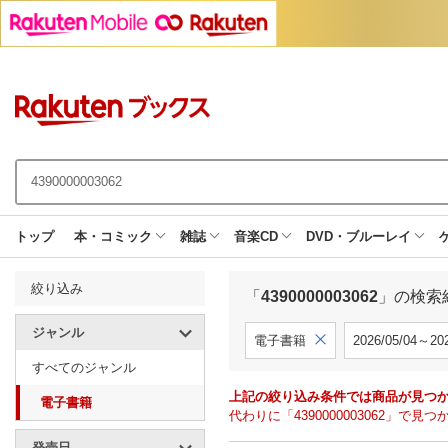
トップ
本・コミック
雑誌
音楽CD
DVD・ブルーレイ
絞り込み
「
4390000003062
」の検索
ジャンル
電子書籍
2026/05/04～202
すべてのジャンル
上記の絞り込み条件では商品が見つ
電子書籍
代わりに「4390000003062」
発売日