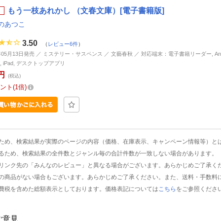
もう一枝あれかし （文春文庫）[電子書籍版]
のあつこ
3.50
（
レビュー6件
）
6年05月13日発売 ／ ミステリー・サスペンス ／ 文藝春秋 ／ 対応端末：電子書籍リーダー, Andr
ne, iPad, デスクトップアプリ
円
(税込)
ント
1倍
ため、検索結果が実際のページの内容（価格、在庫表示、キャンペーン情報等）と
るため、検索結果の全件数とジャンル毎の合計件数が一致しない場合があります。
リンク先の「みんなのレビュー」と異なる場合がございます。あらかじめご了承く
の商品がない場合もございます。あらかじめご了承ください。また、送料・手数料
費税を含めた総額表示としております。価格表記については
こちら
をご参照くださ
ご意見