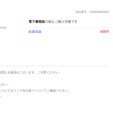
楽天チケット
エンタメニュース
商品番号：4390000003062
推し楽
電子書籍版
の他もご購入可能です
oid,
紙書籍版
605円
は異なる場合がございます。ご注意ください。
ださい。
についてはリンク先の各ページにてご確認ください。
い。