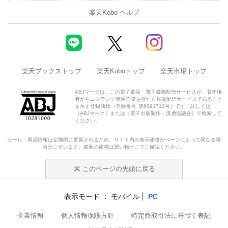
楽天Kobo ヘルプ
楽天ブックストップ
楽天Koboトップ
楽天市場トップ
ABJマークは、この電子書店・電子書籍配信サービスが、著作権
者からコンテンツ使用許諾を得た正規版配信サービスであること
を示す登録商標（登録番号 第6091713号）です。詳しくは
［ABJマーク］または［電子出版制作・流通協議会］で検索して
ください。
セール・商品情報は定期的に更新されるため、サイト内の表示価格がページによって異なる場
合がございます。最新の価格は買い物かごでご確認ください。
このページの先頭に戻る
表示モード
モバイル
PC
企業情報
個人情報保護方針
特定商取引法に基づく表記