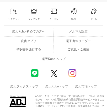
ライブラリ
ランキング
クーポン
無料
セール
楽天Kobo 初めての方へ
メルマガ設定
読書アプリ
電子書籍リーダー
領収書を発行する
ご意見・ご要望
楽天Kobo ヘルプ
楽天ブックストップ
楽天Koboトップ
楽天市場トップ
ABJマークは、この電子書店・電子書籍配信サービスが、著作権
者からコンテンツ使用許諾を得た正規版配信サービスであること
を示す登録商標（登録番号 第6091713号）です。詳しくは
［ABJマーク］または［電子出版制作・流通協議会］で検索して