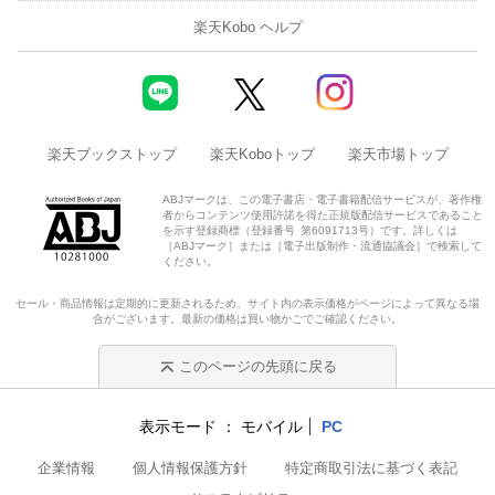
楽天Kobo ヘルプ
楽天ブックストップ
楽天Koboトップ
楽天市場トップ
ABJマークは、この電子書店・電子書籍配信サービスが、著作権
者からコンテンツ使用許諾を得た正規版配信サービスであること
を示す登録商標（登録番号 第6091713号）です。詳しくは
［ABJマーク］または［電子出版制作・流通協議会］で検索して
ください。
セール・商品情報は定期的に更新されるため、サイト内の表示価格がページによって異なる場
合がございます。最新の価格は買い物かごでご確認ください。
このページの先頭に戻る
表示モード
モバイル
PC
企業情報
個人情報保護方針
特定商取引法に基づく表記