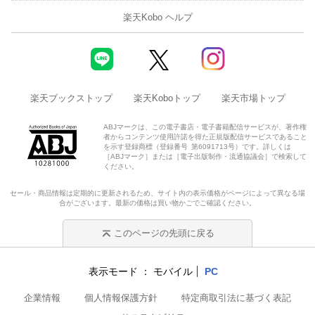
楽天Kobo ヘルプ
楽天ブックストップ
楽天Koboトップ
楽天市場トップ
ABJマークは、この電子書店・電子書籍配信サービスが、著作権
者からコンテンツ使用許諾を得た正規版配信サービスであること
を示す登録商標（登録番号 第6091713号）です。詳しくは
［ABJマーク］または［電子出版制作・流通協議会］で検索して
ください。
セール・商品情報は定期的に更新されるため、サイト内の表示価格がページによって異なる場
合がございます。最新の価格は買い物かごでご確認ください。
このページの先頭に戻る
表示モード
モバイル
PC
企業情報
個人情報保護方針
特定商取引法に基づく表記