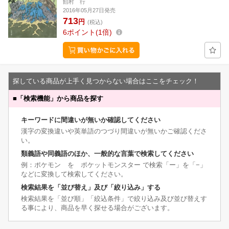
飴村 行
2016年05月27日発売
713
円
(税込)
6
ポイント
1倍
探している商品が上手く見つからない場合はここをチェック！
■
「検索機能」から商品を探す
キーワードに間違いが無いか確認してください
漢字の変換違いや英単語のつづり間違いが無いかご確認くださ
い。
類義語や同義語のほか、一般的な言葉で検索してください
例：ポケモン を ポケットモンスター で検索「ー」を「−」
などに変換して検索してください。
検索結果を「並び替え」及び「絞り込み」する
検索結果を「並び順」「絞込条件」で絞り込み及び並び替えす
る事により、商品を早く探せる場合がございます。