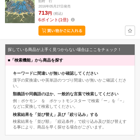
飴村 行
2016年05月27日発売
713
円
(税込)
6
ポイント
1倍
探している商品が上手く見つからない場合はここをチェック！
■
「検索機能」から商品を探す
キーワードに間違いが無いか確認してください
漢字の変換違いや英単語のつづり間違いが無いかご確認くださ
い。
類義語や同義語のほか、一般的な言葉で検索してください
例：ポケモン を ポケットモンスター で検索「ー」を「−」
などに変換して検索してください。
検索結果を「並び替え」及び「絞り込み」する
検索結果を「並び順」「絞込条件」で絞り込み及び並び替えす
る事により、商品を早く探せる場合がございます。