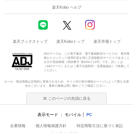
楽天Kobo ヘルプ
楽天ブックストップ
楽天Koboトップ
楽天市場トップ
ABJマークは、この電子書店・電子書籍配信サービスが、著作権
者からコンテンツ使用許諾を得た正規版配信サービスであること
を示す登録商標（登録番号 第6091713号）です。詳しくは
［ABJマーク］または［電子出版制作・流通協議会］で検索して
ください。
セール・商品情報は定期的に更新されるため、サイト内の表示価格がページによって異なる場
合がございます。最新の価格は買い物かごでご確認ください。
このページの先頭に戻る
表示モード
モバイル
PC
企業情報
個人情報保護方針
特定商取引法に基づく表記