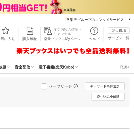
楽天グループのエンタメサービス
本/ゲーム/CD/DVD
注文内容の確認・
楽天市場
キャンセル
楽天ブックス
サービス一覧
お気に入り
購入履歴
楽天ブックスMyページ
ヘルプ
電子書籍
楽天Kobo
雑誌読み放題
楽天マガジン
放題
音楽配信
電子書籍(楽天Kobo)
R18+
音楽配信
楽天ミュージック
動画配信
セーフサーチ
キーワード条件追加
楽天TV
絞り込み全解除
動画配信ガイド
Rakuten PLAY
無料テレビ
Rチャンネル
チケット