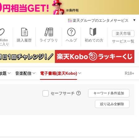
楽天グループのエンタメサービス
電子書籍
楽天市場
楽天Kobo
Kobo
購入履歴
ライブラリ
ヘルプ
初めての方
サービス一覧
本/ゲーム/CD/DVD
に入り
楽天ブックス
雑誌読み放題
楽天マガジン
放題
音楽配信
電子書籍(楽天Kobo)
R18+
音楽配信
楽天ミュージック
動画配信
セーフサーチ
キーワード条件追加
楽天TV
動画配信ガイド
絞り込み全解除
Rakuten PLAY
無料テレビ
Rチャンネル
チケット