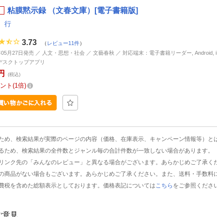
粘膜黙示録 （文春文庫）[電子書籍版]
 行
3.73
（
レビュー11件
）
年05月27日発売 ／ 人文・思想・社会 ／ 文藝春秋 ／ 対応端末：電子書籍リーダー, Android, iP
d, デスクトップアプリ
円
(税込)
ント
1倍
ため、検索結果が実際のページの内容（価格、在庫表示、キャンペーン情報等）と
るため、検索結果の全件数とジャンル毎の合計件数が一致しない場合があります。
リンク先の「みんなのレビュー」と異なる場合がございます。あらかじめご了承く
の商品がない場合もございます。あらかじめご了承ください。また、送料・手数料
費税を含めた総額表示としております。価格表記については
こちら
をご参照くださ
ご意見