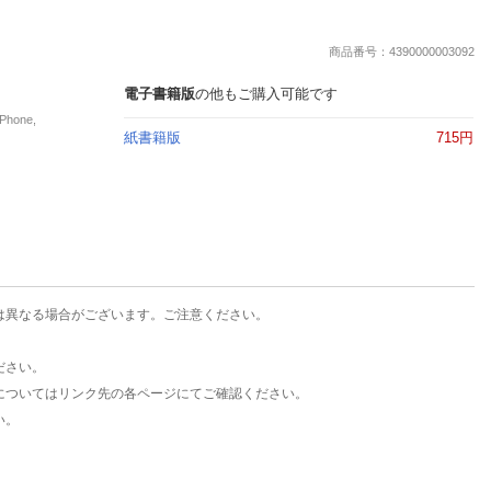
楽天チケット
エンタメニュース
商品番号：4390000003092
推し楽
電子書籍版
の他もご購入可能です
hone,
紙書籍版
715円
は異なる場合がございます。ご注意ください。
ださい。
についてはリンク先の各ページにてご確認ください。
い。