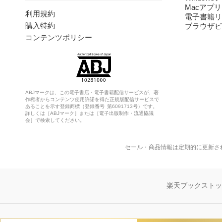
Macアプリ
利用規約
電子書籍リ
購入特約
ブラウザビ
コンテンツポリシー
ABJマークは、この電子書店・電子書籍配信サービスが、著
作権者からコンテンツ使用許諾を得た正規版配信サービスで
あることを示す登録商標（登録番号 第6091713号）です。
詳しくは［ABJマーク］または［電子出版制作・流通協議
会］で検索してください。
セール・商品情報は定期的に更新さ
楽天ブックスト