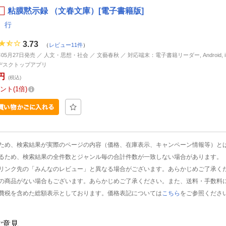
粘膜黙示録 （文春文庫）[電子書籍版]
 行
3.73
（
レビュー11件
）
年05月27日発売 ／ 人文・思想・社会 ／ 文藝春秋 ／ 対応端末：電子書籍リーダー, Android, iP
d, デスクトップアプリ
円
(税込)
ント
1倍
ため、検索結果が実際のページの内容（価格、在庫表示、キャンペーン情報等）と
るため、検索結果の全件数とジャンル毎の合計件数が一致しない場合があります。
リンク先の「みんなのレビュー」と異なる場合がございます。あらかじめご了承く
の商品がない場合もございます。あらかじめご了承ください。また、送料・手数料
費税を含めた総額表示としております。価格表記については
こちら
をご参照くださ
ご意見