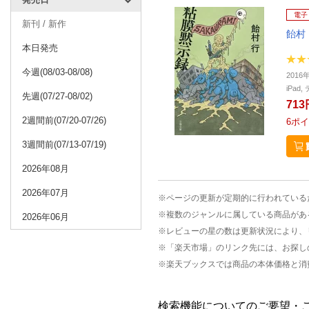
電子
新刊 / 新作
飴村
本日発売
今週(08/03-08/08)
2016
iPa
先週(07/27-08/02)
713
2週間前(07/20-07/26)
6
ポイ
3週間前(07/13-07/19)
2026年08月
2026年07月
※ページの更新が定期的に行われている
※複数のジャンルに属している商品があ
2026年06月
※レビューの星の数は更新状況により、
※「楽天市場」のリンク先には、お探し
※楽天ブックスでは商品の本体価格と消
検索機能についてのご要望・