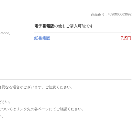
楽天チケット
エンタメニュース
商品番号：4390000003092
推し楽
電子書籍版
の他もご購入可能です
hone,
紙書籍版
715円
は異なる場合がございます。ご注意ください。
ださい。
についてはリンク先の各ページにてご確認ください。
い。