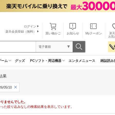
ログイン
楽天会員登録（無料）
買い物かご
お知らせ
Myクーポン
楽天
お気
電子書籍
ゲーム
グッズ
PCソフト・周辺機器
エンタメニュース
雑誌読み
結果
6/05/10
かりませんでした。
で見つかった絞り込みなしの検索結果を表示しています。