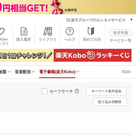
楽天グループのエンタメサービス
電子書籍
楽天市場
楽天Kobo
Kobo
購入履歴
ライブラリ
ヘルプ
初めての方
サービス一覧
本/ゲーム/CD/DVD
に入り
楽天ブックス
雑誌読み放題
楽天マガジン
放題
音楽配信
電子書籍(楽天Kobo)
R18+
音楽配信
楽天ミュージック
動画配信
セーフサーチ
キーワード条件追加
楽天TV
動画配信ガイド
絞り込み全解除
Rakuten PLAY
無料テレビ
Rチャンネル
チケット