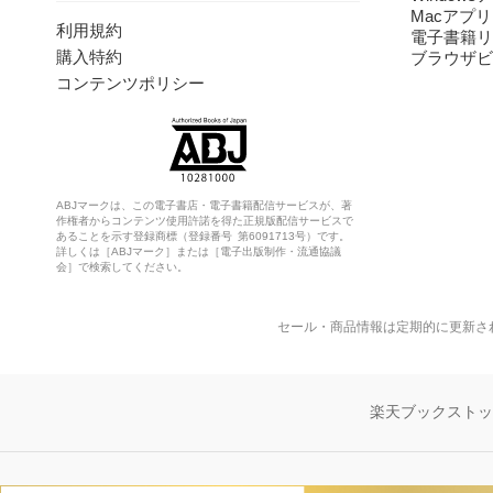
Macアプリ
利用規約
電子書籍リ
購入特約
ブラウザビ
コンテンツポリシー
ABJマークは、この電子書店・電子書籍配信サービスが、著
作権者からコンテンツ使用許諾を得た正規版配信サービスで
あることを示す登録商標（登録番号 第6091713号）です。
詳しくは［ABJマーク］または［電子出版制作・流通協議
会］で検索してください。
セール・商品情報は定期的に更新さ
楽天ブックスト