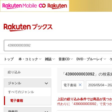
トップ
本・コミック
雑誌
音楽CD
DVD・ブルーレイ
絞り込み
「
4390000003092
」の検索
ジャンル
電子書籍
2026/05/04～202
すべてのジャンル
上記の絞り込み条件では商品が見つ
電子書籍
代わりに「4390000003092」
発売日