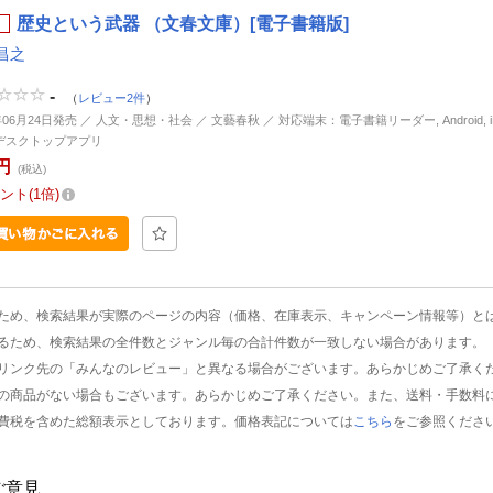
歴史という武器 （文春文庫）[電子書籍版]
昌之
-
（
レビュー2件
）
年06月24日発売 ／ 人文・思想・社会 ／ 文藝春秋 ／ 対応端末：電子書籍リーダー, Android, iP
d, デスクトップアプリ
円
(税込)
ント
1倍
ため、検索結果が実際のページの内容（価格、在庫表示、キャンペーン情報等）と
るため、検索結果の全件数とジャンル毎の合計件数が一致しない場合があります。
リンク先の「みんなのレビュー」と異なる場合がございます。あらかじめご了承く
の商品がない場合もございます。あらかじめご了承ください。また、送料・手数料
費税を含めた総額表示としております。価格表記については
こちら
をご参照くださ
ご意見