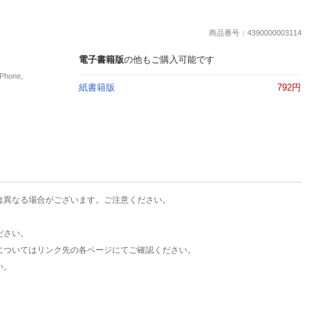
楽天チケット
エンタメニュース
商品番号：4390000003114
推し楽
電子書籍版
の他もご購入可能です
hone,
紙書籍版
792円
は異なる場合がございます。ご注意ください。
ださい。
についてはリンク先の各ページにてご確認ください。
い。