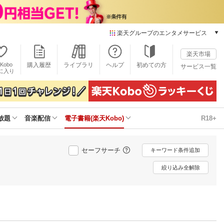
楽天グループのエンタメサービス
電子書籍
楽天市場
楽天Kobo
Kobo
購入履歴
ライブラリ
ヘルプ
初めての方
サービス一覧
本/ゲーム/CD/DVD
に入り
楽天ブックス
雑誌読み放題
楽天マガジン
放題
音楽配信
電子書籍(楽天Kobo)
R18+
音楽配信
楽天ミュージック
動画配信
セーフサーチ
キーワード条件追加
楽天TV
動画配信ガイド
絞り込み全解除
Rakuten PLAY
無料テレビ
Rチャンネル
チケット