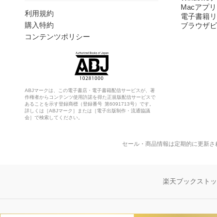
Macアプリ
利用規約
電子書籍リ
購入特約
ブラウザビ
コンテンツポリシー
ABJマークは、この電子書店・電子書籍配信サービスが、著
作権者からコンテンツ使用許諾を得た正規版配信サービスで
あることを示す登録商標（登録番号 第6091713号）です。
詳しくは［ABJマーク］または［電子出版制作・流通協議
会］で検索してください。
セール・商品情報は定期的に更新さ
楽天ブックスト