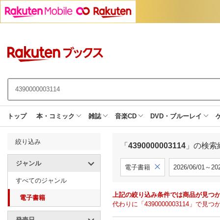
トップ
本・コミック
雑誌
音楽CD
DVD・ブルーレイ
絞り込み
「
4390000003114
」の検索
ジャンル
電子書籍
2026/06/01～202
すべてのジャンル
上記の絞り込み条件では商品が見つ
電子書籍
代わりに「4390000003114」
発売日