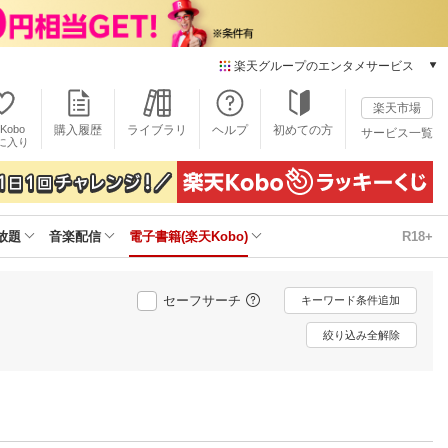
楽天グループのエンタメサービス
電子書籍
楽天市場
楽天Kobo
Kobo
購入履歴
ライブラリ
ヘルプ
初めての方
サービス一覧
本/ゲーム/CD/DVD
に入り
楽天ブックス
雑誌読み放題
楽天マガジン
放題
音楽配信
電子書籍(楽天Kobo)
R18+
音楽配信
楽天ミュージック
動画配信
セーフサーチ
キーワード条件追加
楽天TV
動画配信ガイド
絞り込み全解除
Rakuten PLAY
無料テレビ
Rチャンネル
チケット