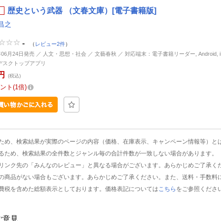
歴史という武器 （文春文庫）[電子書籍版]
昌之
-
（
レビュー2件
）
年06月24日発売 ／ 人文・思想・社会 ／ 文藝春秋 ／ 対応端末：電子書籍リーダー, Android, iP
d, デスクトップアプリ
円
(税込)
ント
1倍
ため、検索結果が実際のページの内容（価格、在庫表示、キャンペーン情報等）と
るため、検索結果の全件数とジャンル毎の合計件数が一致しない場合があります。
リンク先の「みんなのレビュー」と異なる場合がございます。あらかじめご了承く
の商品がない場合もございます。あらかじめご了承ください。また、送料・手数料
費税を含めた総額表示としております。価格表記については
こちら
をご参照くださ
ご意見