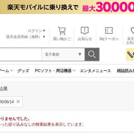
ログイン
楽天会員登録（無料）
買い物かご
お知らせ
Myクーポン
楽天
お気
電子書籍
ゲーム
グッズ
PCソフト・周辺機器
エンタメニュース
雑誌読み
結果
6/06/14
かりませんでした。
で見つかった絞り込みなしの検索結果を表示しています。