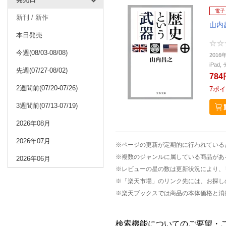
電子
新刊 / 新作
山内
本日発売
今週(08/03-08/08)
2016
iPa
先週(07/27-08/02)
784
2週間前(07/20-07/26)
7
ポイ
3週間前(07/13-07/19)
2026年08月
2026年07月
※ページの更新が定期的に行われている
※複数のジャンルに属している商品があ
2026年06月
※レビューの星の数は更新状況により、
※「楽天市場」のリンク先には、お探し
※楽天ブックスでは商品の本体価格と消
検索機能についてのご要望・