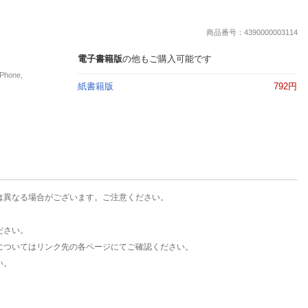
楽天チケット
エンタメニュース
商品番号：4390000003114
推し楽
電子書籍版
の他もご購入可能です
hone,
紙書籍版
792円
は異なる場合がございます。ご注意ください。
ださい。
についてはリンク先の各ページにてご確認ください。
い。