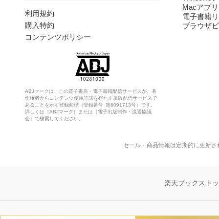
Macアプリ
利用規約
電子書籍リ
購入特約
ブラウザビ
コンテンツポリシー
ABJマークは、この電子書店・電子書籍配信サービスが、著
作権者からコンテンツ使用許諾を得た正規版配信サービスで
あることを示す登録商標（登録番号 第6091713号）です。
詳しくは［ABJマーク］または［電子出版制作・流通協議
会］で検索してください。
セール・商品情報は定期的に更新さ
楽天ブックスト