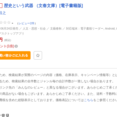
歴史という武器 （文春文庫）[電子書籍版]
昌之
-
（
レビュー2件
）
年06月24日発売 ／ 人文・思想・社会 ／ 文藝春秋 ／ 対応端末：電子書籍リーダー, Android, iP
d, デスクトップアプリ
円
(税込)
ント
1倍
ため、検索結果が実際のページの内容（価格、在庫表示、キャンペーン情報等）と
るため、検索結果の全件数とジャンル毎の合計件数が一致しない場合があります。
リンク先の「みんなのレビュー」と異なる場合がございます。あらかじめご了承く
の商品がない場合もございます。あらかじめご了承ください。また、送料・手数料
費税を含めた総額表示としております。価格表記については
こちら
をご参照くださ
ご意見