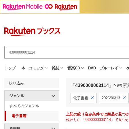
トップ
本・コミック
雑誌
音楽CD
DVD・ブルーレイ
絞り込み
「
4390000003114
」の検索
ジャンル
電子書籍
2026/06/13
すべてのジャンル
上記の絞り込み条件では商品が見つ
電子書籍
代わりに「4390000003114」
発売日