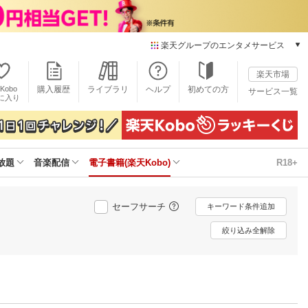
楽天グループのエンタメサービス
電子書籍
楽天市場
楽天Kobo
Kobo
購入履歴
ライブラリ
ヘルプ
初めての方
サービス一覧
本/ゲーム/CD/DVD
に入り
楽天ブックス
雑誌読み放題
楽天マガジン
放題
音楽配信
電子書籍(楽天Kobo)
R18+
音楽配信
楽天ミュージック
動画配信
セーフサーチ
キーワード条件追加
楽天TV
動画配信ガイド
絞り込み全解除
Rakuten PLAY
無料テレビ
Rチャンネル
チケット