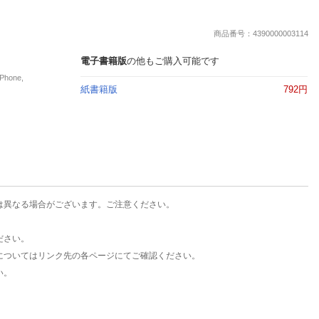
楽天チケット
エンタメニュース
商品番号：4390000003114
推し楽
電子書籍版
の他もご購入可能です
hone,
紙書籍版
792円
は異なる場合がございます。ご注意ください。
ださい。
についてはリンク先の各ページにてご確認ください。
い。