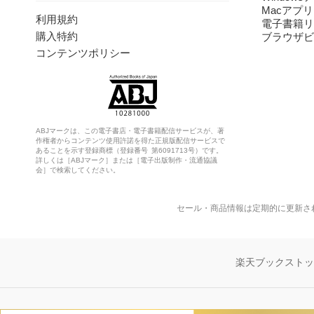
Macアプリ
利用規約
電子書籍リ
購入特約
ブラウザビ
コンテンツポリシー
ABJマークは、この電子書店・電子書籍配信サービスが、著
作権者からコンテンツ使用許諾を得た正規版配信サービスで
あることを示す登録商標（登録番号 第6091713号）です。
詳しくは［ABJマーク］または［電子出版制作・流通協議
会］で検索してください。
セール・商品情報は定期的に更新さ
楽天ブックスト