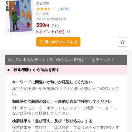
文春文庫
（181件）
村上春樹
2016年10月08日発売
550
円
(税込)
5
ポイント
1倍
探している商品が上手く見つからない場合はここをチェック！
■
「検索機能」から商品を探す
キーワードに間違いが無いか確認してください
漢字の変換違いや英単語のつづり間違いが無いかご確認くださ
い。
類義語や同義語のほか、一般的な言葉で検索してください
例：ポケモン を ポケットモンスター で検索「ー」を「−」
などに変換して検索してください。
検索結果を「並び替え」及び「絞り込み」する
検索結果を「並び順」「絞込条件」で絞り込み及び並び替えす