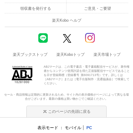
領収書を発行する
ご意見・ご要望
楽天Kobo ヘルプ
楽天ブックストップ
楽天Koboトップ
楽天市場トップ
ABJマークは、この電子書店・電子書籍配信サービスが、著作権
者からコンテンツ使用許諾を得た正規版配信サービスであること
を示す登録商標（登録番号 第6091713号）です。詳しくは
［ABJマーク］または［電子出版制作・流通協議会］で検索して
ください。
セール・商品情報は定期的に更新されるため、サイト内の表示価格がページによって異なる場
合がございます。最新の価格は買い物かごでご確認ください。
このページの先頭に戻る
表示モード
モバイル
PC