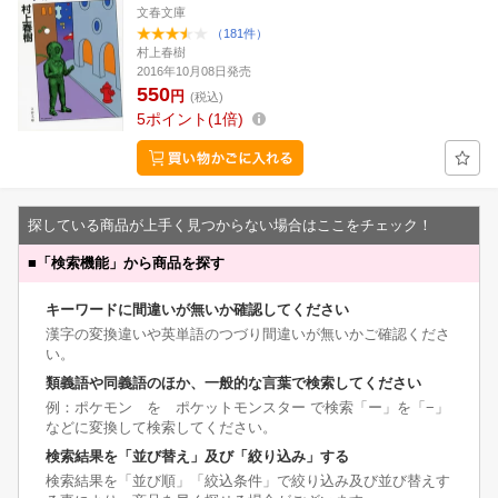
文春文庫
（181件）
村上春樹
2016年10月08日発売
550
円
(税込)
5
ポイント
1倍
探している商品が上手く見つからない場合はここをチェック！
■
「検索機能」から商品を探す
キーワードに間違いが無いか確認してください
漢字の変換違いや英単語のつづり間違いが無いかご確認くださ
い。
類義語や同義語のほか、一般的な言葉で検索してください
例：ポケモン を ポケットモンスター で検索「ー」を「−」
などに変換して検索してください。
検索結果を「並び替え」及び「絞り込み」する
検索結果を「並び順」「絞込条件」で絞り込み及び並び替えす