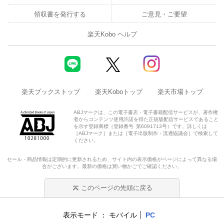
領収書を発行する
ご意見・ご要望
楽天Kobo ヘルプ
楽天ブックストップ
楽天Koboトップ
楽天市場トップ
ABJマークは、この電子書店・電子書籍配信サービスが、著作権
者からコンテンツ使用許諾を得た正規版配信サービスであること
を示す登録商標（登録番号 第6091713号）です。詳しくは
［ABJマーク］または［電子出版制作・流通協議会］で検索して
ください。
セール・商品情報は定期的に更新されるため、サイト内の表示価格がページによって異なる場
合がございます。最新の価格は買い物かごでご確認ください。
このページの先頭に戻る
表示モード
モバイル
PC