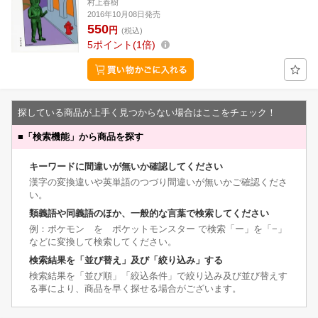
村上春樹
2016年10月08日発売
550
円
(税込)
5
ポイント
1倍
探している商品が上手く見つからない場合はここをチェック！
■
「検索機能」から商品を探す
キーワードに間違いが無いか確認してください
漢字の変換違いや英単語のつづり間違いが無いかご確認くださ
い。
類義語や同義語のほか、一般的な言葉で検索してください
例：ポケモン を ポケットモンスター で検索「ー」を「−」
などに変換して検索してください。
検索結果を「並び替え」及び「絞り込み」する
検索結果を「並び順」「絞込条件」で絞り込み及び並び替えす
る事により、商品を早く探せる場合がございます。