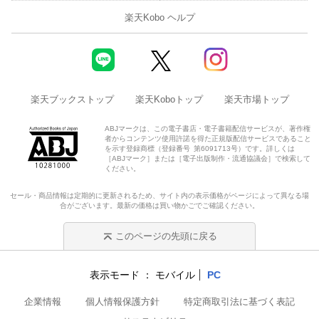
楽天Kobo ヘルプ
楽天ブックストップ
楽天Koboトップ
楽天市場トップ
ABJマークは、この電子書店・電子書籍配信サービスが、著作権
者からコンテンツ使用許諾を得た正規版配信サービスであること
を示す登録商標（登録番号 第6091713号）です。詳しくは
［ABJマーク］または［電子出版制作・流通協議会］で検索して
ください。
セール・商品情報は定期的に更新されるため、サイト内の表示価格がページによって異なる場
合がございます。最新の価格は買い物かごでご確認ください。
このページの先頭に戻る
表示モード
モバイル
PC
企業情報
個人情報保護方針
特定商取引法に基づく表記