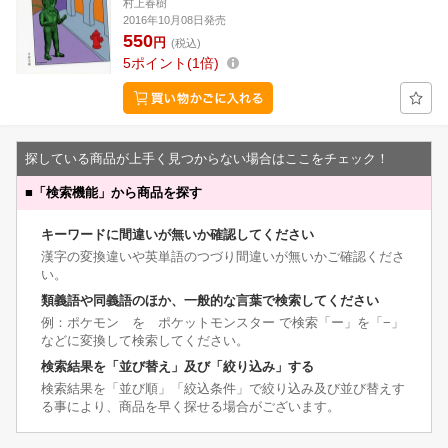
村上春樹
2016年10月08日発売
550
円
(税込)
5
ポイント
1倍
探している商品が上手く見つからない場合はここをチェック！
■
「検索機能」から商品を探す
キーワードに間違いが無いか確認してください
漢字の変換違いや英単語のつづり間違いが無いかご確認くださ
い。
類義語や同義語のほか、一般的な言葉で検索してください
例：ポケモン を ポケットモンスター で検索「ー」を「−」
などに変換して検索してください。
検索結果を「並び替え」及び「絞り込み」する
検索結果を「並び順」「絞込条件」で絞り込み及び並び替えす
る事により、商品を早く探せる場合がございます。