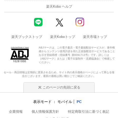
楽天Kobo ヘルプ
楽天ブックストップ
楽天Koboトップ
楽天市場トップ
ABJマークは、この電子書店・電子書籍配信サービスが、著作権
者からコンテンツ使用許諾を得た正規版配信サービスであること
を示す登録商標（登録番号 第6091713号）です。詳しくは
［ABJマーク］または［電子出版制作・流通協議会］で検索して
ください。
セール・商品情報は定期的に更新されるため、サイト内の表示価格がページによって異なる場
合がございます。最新の価格は買い物かごでご確認ください。
このページの先頭に戻る
表示モード
モバイル
PC
企業情報
個人情報保護方針
特定商取引法に基づく表記