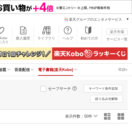
楽天グループのエンタメサービス
電子書籍
楽天市場
楽天Kobo
Kobo
購入履歴
ライブラリ
ヘルプ
初めての方
サービス一覧
本/ゲーム/CD/DVD
に入り
楽天ブックス
雑誌読み放題
楽天マガジン
放題
音楽配信
電子書籍(楽天Kobo)
R18+
音楽配信
楽天ミュージック
動画配信
セーフサーチ
キーワード条件追加
楽天TV
動画配信ガイド
絞り込み全解除
Rakuten PLAY
無料テレビ
表示件数：
50件
Rチャンネル
チケット