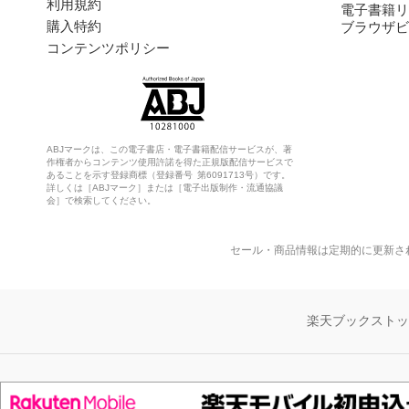
利用規約
電子書籍リ
購入特約
ブラウザビ
コンテンツポリシー
ABJマークは、この電子書店・電子書籍配信サービスが、著
作権者からコンテンツ使用許諾を得た正規版配信サービスで
あることを示す登録商標（登録番号 第6091713号）です。
詳しくは［ABJマーク］または［電子出版制作・流通協議
会］で検索してください。
セール・商品情報は定期的に更新さ
楽天ブックスト