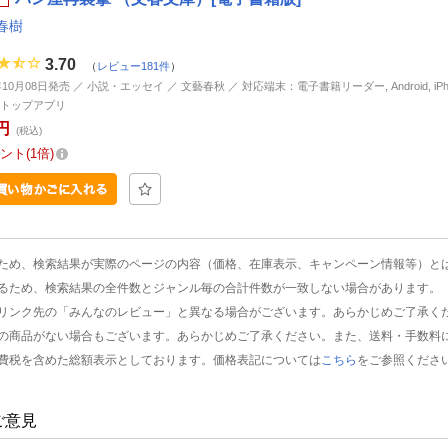
春樹
3.70
（
レビュー181件
）
年10月08日発売 ／ 小説・エッセイ ／ 文藝春秋 ／ 対応端末：電子書籍リーダー, Android, iPhone
トップアプリ
円
(税込)
ント
1倍
ため、検索結果が実際のページの内容（価格、在庫表示、キャンペーン情報等）と
るため、検索結果の全件数とジャンル毎の合計件数が一致しない場合があります。
リンク先の「みんなのレビュー」と異なる場合がございます。あらかじめご了承く
の商品がない場合もございます。あらかじめご了承ください。また、送料・手数料
費税を含めた総額表示としております。価格表記については
こちら
をご参照くださ
ご意見