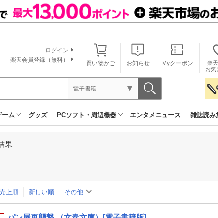
ログイン
楽天会員登録（無料）
買い物かご
お知らせ
Myクーポン
楽天
お気
電子書籍
ゲーム
グッズ
PCソフト・周辺機器
エンタメニュース
雑誌読み
結果
売上順
新しい順
その他
パン屋再襲撃 （文春文庫）[電子書籍版]