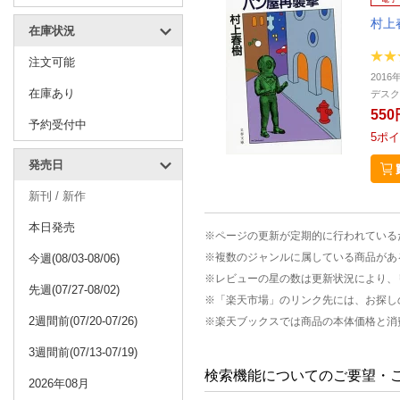
村上
在庫状況
注文可能
2016
在庫あり
デスク
550
予約受付中
5
ポイ
発売日
新刊 / 新作
本日発売
※ページの更新が定期的に行われている
※複数のジャンルに属している商品があ
今週(08/03-08/06)
※レビューの星の数は更新状況により、
先週(07/27-08/02)
※「楽天市場」のリンク先には、お探し
2週間前(07/20-07/26)
※楽天ブックスでは商品の本体価格と消
3週間前(07/13-07/19)
検索機能についてのご要望・
2026年08月