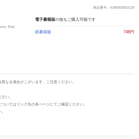
楽天チケット
商品番号：4390000003128
エンタメニュース
推し楽
電子書籍版
の他もご購入可能です
, iPad,
紙書籍版
748円
は異なる場合がございます。ご注意ください。
ださい。
についてはリンク先の各ページにてご確認ください。
い。