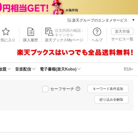
楽天グループのエンタメサービス
本/ゲーム/CD/DVD
注文内容の確認・
楽天市場
キャンセル
楽天ブックス
サービス一覧
お気に入り
購入履歴
楽天ブックスMyページ
ヘルプ
電子書籍
楽天Kobo
雑誌読み放題
楽天マガジン
放題
音楽配信
電子書籍(楽天Kobo)
R18+
音楽配信
楽天ミュージック
動画配信
セーフサーチ
キーワード条件追加
楽天TV
絞り込み全解除
動画配信ガイド
Rakuten PLAY
無料テレビ
Rチャンネル
チケット