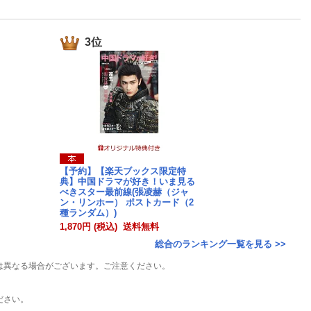
楽天チケット
エンタメニュース
推し楽
3位
【予約】【楽天ブックス限定特
典】中国ドラマが好き！いま見る
べきスター最前線(張凌赫（ジャ
ン・リンホー） ポストカード（2
種ランダム）)
1,870円 (税込) 送料無料
総合のランキング一覧を見る >>
は異なる場合がございます。ご注意ください。
ださい。