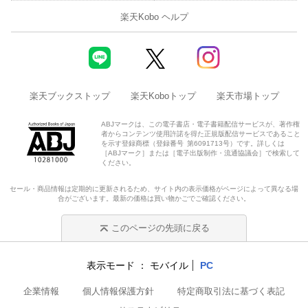
楽天Kobo ヘルプ
楽天ブックストップ
楽天Koboトップ
楽天市場トップ
ABJマークは、この電子書店・電子書籍配信サービスが、著作権
者からコンテンツ使用許諾を得た正規版配信サービスであること
を示す登録商標（登録番号 第6091713号）です。詳しくは
［ABJマーク］または［電子出版制作・流通協議会］で検索して
ください。
セール・商品情報は定期的に更新されるため、サイト内の表示価格がページによって異なる場
合がございます。最新の価格は買い物かごでご確認ください。
このページの先頭に戻る
表示モード
モバイル
PC
企業情報
個人情報保護方針
特定商取引法に基づく表記