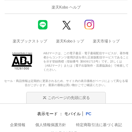
楽天Kobo ヘルプ
楽天ブックストップ
楽天Koboトップ
楽天市場トップ
ABJマークは、この電子書店・電子書籍配信サービスが、著作権
者からコンテンツ使用許諾を得た正規版配信サービスであること
を示す登録商標（登録番号 第6091713号）です。詳しくは
［ABJマーク］または［電子出版制作・流通協議会］で検索して
ください。
セール・商品情報は定期的に更新されるため、サイト内の表示価格がページによって異なる場
合がございます。最新の価格は買い物かごでご確認ください。
このページの先頭に戻る
表示モード
モバイル
PC
企業情報
個人情報保護方針
特定商取引法に基づく表記