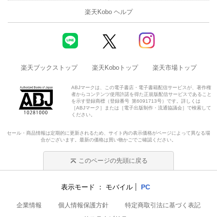
楽天Kobo ヘルプ
楽天ブックストップ
楽天Koboトップ
楽天市場トップ
ABJマークは、この電子書店・電子書籍配信サービスが、著作権
者からコンテンツ使用許諾を得た正規版配信サービスであること
を示す登録商標（登録番号 第6091713号）です。詳しくは
［ABJマーク］または［電子出版制作・流通協議会］で検索して
ください。
セール・商品情報は定期的に更新されるため、サイト内の表示価格がページによって異なる場
合がございます。最新の価格は買い物かごでご確認ください。
このページの先頭に戻る
表示モード
モバイル
PC
企業情報
個人情報保護方針
特定商取引法に基づく表記