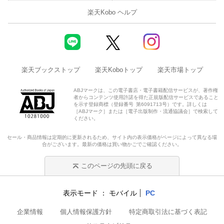
楽天Kobo ヘルプ
楽天ブックストップ
楽天Koboトップ
楽天市場トップ
ABJマークは、この電子書店・電子書籍配信サービスが、著作権
者からコンテンツ使用許諾を得た正規版配信サービスであること
を示す登録商標（登録番号 第6091713号）です。詳しくは
［ABJマーク］または［電子出版制作・流通協議会］で検索して
ください。
セール・商品情報は定期的に更新されるため、サイト内の表示価格がページによって異なる場
合がございます。最新の価格は買い物かごでご確認ください。
このページの先頭に戻る
表示モード
モバイル
PC
企業情報
個人情報保護方針
特定商取引法に基づく表記