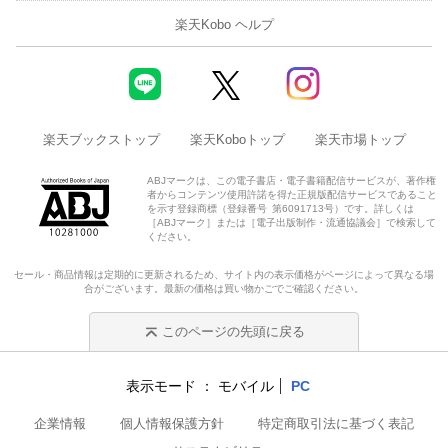
楽天Kobo ヘルプ
楽天ブックストップ
楽天Koboトップ
楽天市場トップ
ABJマークは、この電子書店・電子書籍配信サービスが、著作権
者からコンテンツ使用許諾を得た正規版配信サービスであること
を示す登録商標（登録番号 第6091713号）です。詳しくは
［ABJマーク］または［電子出版制作・流通協議会］で検索して
ください。
セール・商品情報は定期的に更新されるため、サイト内の表示価格がページによって異なる場
合がございます。最新の価格は買い物かごでご確認ください。
このページの先頭に戻る
表示モード
モバイル
PC
企業情報
個人情報保護方針
特定商取引法に基づく表記