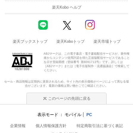
楽天Kobo ヘルプ
楽天ブックストップ
楽天Koboトップ
楽天市場トップ
ABJマークは、この電子書店・電子書籍配信サービスが、著作権
者からコンテンツ使用許諾を得た正規版配信サービスであること
を示す登録商標（登録番号 第6091713号）です。詳しくは
［ABJマーク］または［電子出版制作・流通協議会］で検索して
ください。
セール・商品情報は定期的に更新されるため、サイト内の表示価格がページによって異なる場
合がございます。最新の価格は買い物かごでご確認ください。
このページの先頭に戻る
表示モード
モバイル
PC
企業情報
個人情報保護方針
特定商取引法に基づく表記