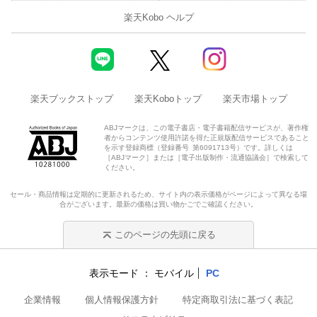
楽天Kobo ヘルプ
楽天ブックストップ
楽天Koboトップ
楽天市場トップ
ABJマークは、この電子書店・電子書籍配信サービスが、著作権
者からコンテンツ使用許諾を得た正規版配信サービスであること
を示す登録商標（登録番号 第6091713号）です。詳しくは
［ABJマーク］または［電子出版制作・流通協議会］で検索して
ください。
セール・商品情報は定期的に更新されるため、サイト内の表示価格がページによって異なる場
合がございます。最新の価格は買い物かごでご確認ください。
このページの先頭に戻る
表示モード
モバイル
PC
企業情報
個人情報保護方針
特定商取引法に基づく表記