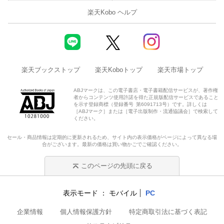
楽天Kobo ヘルプ
楽天ブックストップ
楽天Koboトップ
楽天市場トップ
ABJマークは、この電子書店・電子書籍配信サービスが、著作権
者からコンテンツ使用許諾を得た正規版配信サービスであること
を示す登録商標（登録番号 第6091713号）です。詳しくは
［ABJマーク］または［電子出版制作・流通協議会］で検索して
ください。
セール・商品情報は定期的に更新されるため、サイト内の表示価格がページによって異なる場
合がございます。最新の価格は買い物かごでご確認ください。
このページの先頭に戻る
表示モード
モバイル
PC
企業情報
個人情報保護方針
特定商取引法に基づく表記