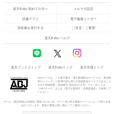
楽天Kobo 初めての方へ
メルマガ設定
読書アプリ
電子書籍リーダー
領収書を発行する
ご意見・ご要望
楽天Kobo ヘルプ
楽天ブックストップ
楽天Koboトップ
楽天市場トップ
ABJマークは、この電子書店・電子書籍配信サービスが、著作権
者からコンテンツ使用許諾を得た正規版配信サービスであること
を示す登録商標（登録番号 第6091713号）です。詳しくは
［ABJマーク］または［電子出版制作・流通協議会］で検索して
ください。
セール・商品情報は定期的に更新されるため、サイト内の表示価格がページによって異なる場
合がございます。最新の価格は買い物かごでご確認ください。