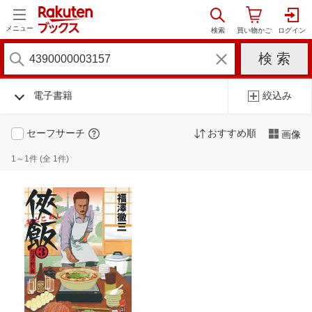
メニュー
電子書籍
絞込み
セーフサーチ
おすすめ順
画像
1～1件 (全 1件)