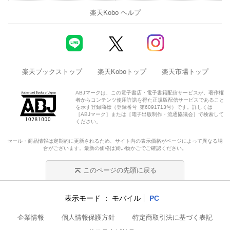
楽天Kobo ヘルプ
楽天ブックストップ
楽天Koboトップ
楽天市場トップ
ABJマークは、この電子書店・電子書籍配信サービスが、著作権
者からコンテンツ使用許諾を得た正規版配信サービスであること
を示す登録商標（登録番号 第6091713号）です。詳しくは
［ABJマーク］または［電子出版制作・流通協議会］で検索して
ください。
セール・商品情報は定期的に更新されるため、サイト内の表示価格がページによって異なる場
合がございます。最新の価格は買い物かごでご確認ください。
このページの先頭に戻る
表示モード
モバイル
PC
企業情報
個人情報保護方針
特定商取引法に基づく表記