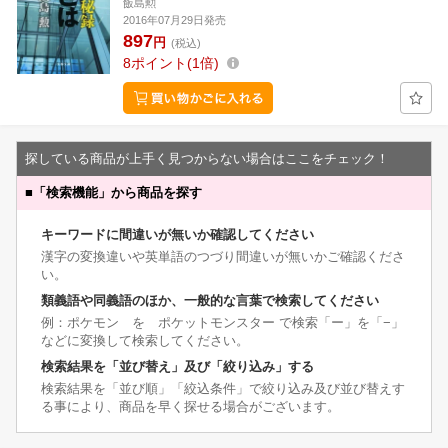
飯島勲
2016年07月29日発売
897
円
(税込)
8
ポイント
1倍
探している商品が上手く見つからない場合はここをチェック！
■
「検索機能」から商品を探す
キーワードに間違いが無いか確認してください
漢字の変換違いや英単語のつづり間違いが無いかご確認くださ
い。
類義語や同義語のほか、一般的な言葉で検索してください
例：ポケモン を ポケットモンスター で検索「ー」を「−」
などに変換して検索してください。
検索結果を「並び替え」及び「絞り込み」する
検索結果を「並び順」「絞込条件」で絞り込み及び並び替えす
る事により、商品を早く探せる場合がございます。