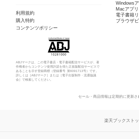
Windows
Macアプリ
利用規約
電子書籍リ
購入特約
ブラウザビ
コンテンツポリシー
ABJマークは、この電子書店・電子書籍配信サービスが、著
作権者からコンテンツ使用許諾を得た正規版配信サービスで
あることを示す登録商標（登録番号 第6091713号）です。
詳しくは［ABJマーク］または［電子出版制作・流通協議
会］で検索してください。
セール・商品情報は定期的に更新さ
楽天ブックスト