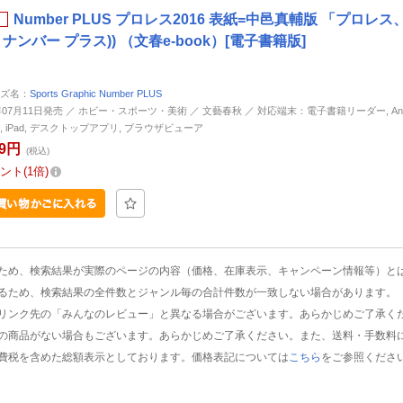
Number PLUS プロレス2016 表紙=中邑真輔版 「プロレス、命! 
 ナンバー プラス)) （文春e-book）[電子書籍版]
ズ名：
Sports Graphic Number PLUS
6年07月11日発売 ／ ホビー・スポーツ・美術 ／ 文藝春秋 ／ 対応端末：電子書籍リーダー, Andr
ne, iPad, デスクトップアプリ, ブラウザビューア
19円
(税込)
ント
1倍
ため、検索結果が実際のページの内容（価格、在庫表示、キャンペーン情報等）と
るため、検索結果の全件数とジャンル毎の合計件数が一致しない場合があります。
リンク先の「みんなのレビュー」と異なる場合がございます。あらかじめご了承く
の商品がない場合もございます。あらかじめご了承ください。また、送料・手数料
費税を含めた総額表示としております。価格表記については
こちら
をご参照くださ