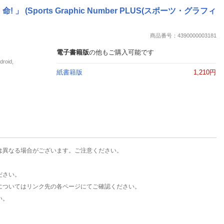
楽天チケット
」 (Sports Graphic Number PLUS(スポーツ・グラフィ
エンタメニュース
推し楽
商品番号：4390000003181
電子書籍版
の他もご購入可能です
oid,
紙書籍版
1,210円
は異なる場合がございます。ご注意ください。
ださい。
についてはリンク先の各ページにてご確認ください。
い。