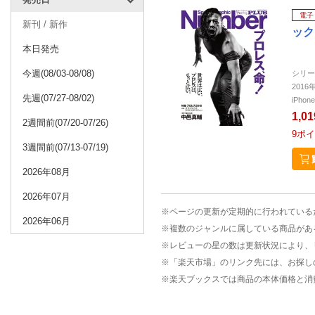
電子
新刊 / 新作
ック
本日発売
今週(08/03-08/08)
シリー
201
先週(07/27-08/02)
iPho
1,0
2週間前(07/20-07/26)
9
ポイ
3週間前(07/13-07/19)
2026年08月
2026年07月
※ページの更新が定期的に行われている
2026年06月
※複数のジャンルに属している商品があ
※レビューの星の数は更新状況により、
※「楽天市場」のリンク先には、お探し
※楽天ブックスでは商品の本体価格と消