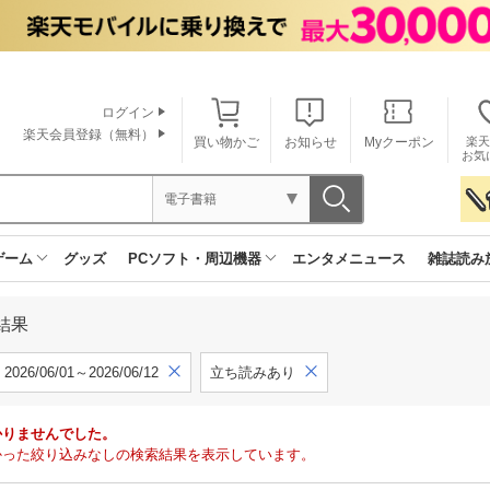
ログイン
楽天会員登録（無料）
買い物かご
お知らせ
Myクーポン
楽天
お気
電子書籍
ゲーム
グッズ
PCソフト・周辺機器
エンタメニュース
雑誌読み
結果
2026/06/01～2026/06/12
立ち読みあり
かりませんでした。
で見つかった絞り込みなしの検索結果を表示しています。