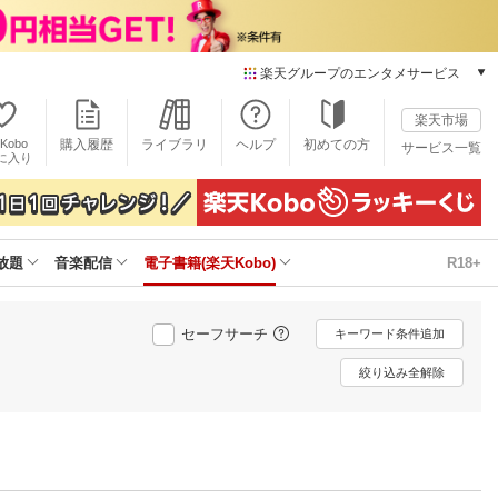
楽天グループのエンタメサービス
電子書籍
楽天市場
楽天Kobo
Kobo
購入履歴
ライブラリ
ヘルプ
初めての方
サービス一覧
本/ゲーム/CD/DVD
に入り
楽天ブックス
雑誌読み放題
楽天マガジン
放題
音楽配信
電子書籍(楽天Kobo)
R18+
音楽配信
楽天ミュージック
動画配信
セーフサーチ
キーワード条件追加
楽天TV
動画配信ガイド
絞り込み全解除
Rakuten PLAY
無料テレビ
Rチャンネル
チケット