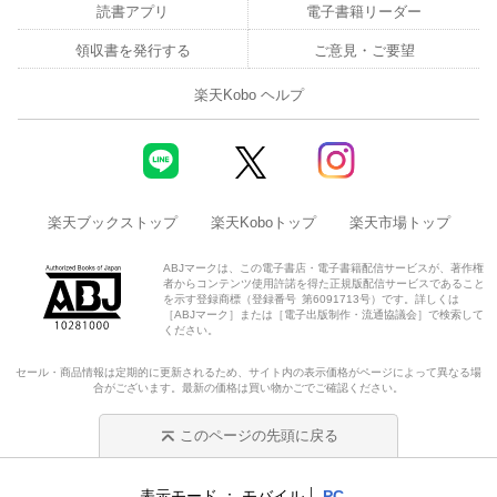
読書アプリ
電子書籍リーダー
領収書を発行する
ご意見・ご要望
楽天Kobo ヘルプ
楽天ブックストップ
楽天Koboトップ
楽天市場トップ
ABJマークは、この電子書店・電子書籍配信サービスが、著作権
者からコンテンツ使用許諾を得た正規版配信サービスであること
を示す登録商標（登録番号 第6091713号）です。詳しくは
［ABJマーク］または［電子出版制作・流通協議会］で検索して
ください。
セール・商品情報は定期的に更新されるため、サイト内の表示価格がページによって異なる場
合がございます。最新の価格は買い物かごでご確認ください。
このページの先頭に戻る
表示モード
モバイル
PC