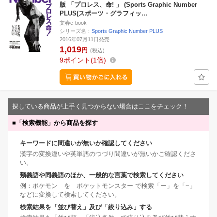
版 「プロレス、命! 」 (Sports Graphic Number
PLUS(スポーツ・グラフィッ…
文春e-book
シリーズ名：
Sports Graphic Number PLUS
2016年07月11日発売
1,019
円
(税込)
9
ポイント
1倍
探している商品が上手く見つからない場合はここをチェック！
■
「検索機能」から商品を探す
キーワードに間違いが無いか確認してください
漢字の変換違いや英単語のつづり間違いが無いかご確認くださ
い。
類義語や同義語のほか、一般的な言葉で検索してください
例：ポケモン を ポケットモンスター で検索「ー」を「−」
などに変換して検索してください。
検索結果を「並び替え」及び「絞り込み」する